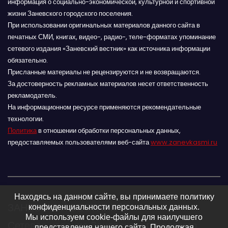
информация о социально-экономической, культурной и спортивной
жизни Заневского городского поселения.
При использовании оригинальных материалов данного сайта в
печатных СМИ, книгах, видео-, радио-, теле-форматах упоминание
сетевого издания «Заневский вестник» как источника информации
обязательно.
Присланные материалы не рецензируются и не возвращаются.
За достоверность рекламных материалов несет ответственность
рекламодатель.
На информационном ресурсе применяются рекомендательные
технологии.
Политика
в отношении обработки персональных данных,
предоставляемых пользователями веб-сайта
www.zanevkasmi.ru
Находясь на данном сайте, вы принимаете политику
ЗАНЕВСКИЙ ВЕСТНИК 16+
конфиденциальности персональных данных.
Мы используем cookie-файлы для наилучшего
Сетевое издание Заневского городского
представления нашего сайта. Продолжая