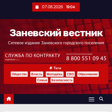
П
07.08.2026
19:04
е
р
е
Заневский вестник
й
т
Сетевое издание Заневского городского поселения
и
к
с
о
Теги
д
Общество
Власть
Молодёжь
СВО
Образование
е
Семья
Безопасность
р
ж
и
м