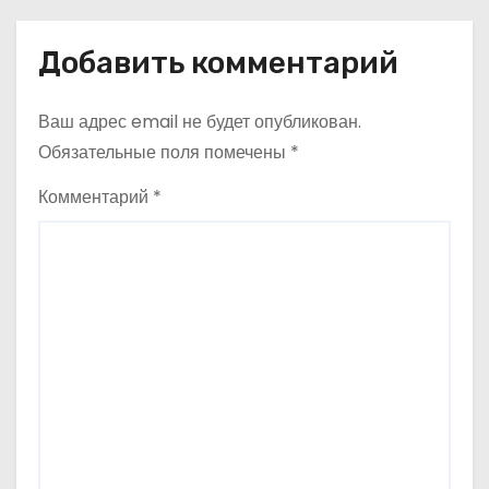
в
Добавить комментарий
и
Ваш адрес email не будет опубликован.
г
Обязательные поля помечены
*
а
Комментарий
*
ц
и
я
п
о
з