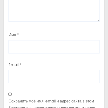
а
п
и
с
Имя
*
я
м
Email
*
Сохранить моё имя, email и адрес сайта в этом
браузере для последующих моих комментариев.