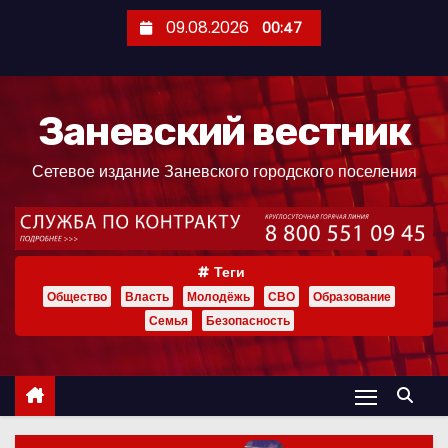
П
09.08.2026
00:47
е
р
е
Заневский вестник
й
т
Сетевое издание Заневского городского поселения
и
к
с
о
Теги
д
Общество
Власть
Молодёжь
СВО
Образование
е
Семья
Безопасность
р
ж
и
м