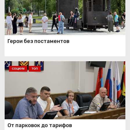
На внутреннем кольце КАД
поменяется движение до
Герои без постаментов
сентября
СОЦИУМ
ТОП
От парковок до тарифов