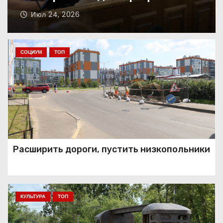
Июл 31, 2026
Поддержка делом
СОЦИУМ
ТОП
Хвостики ждут друзей!
Расширить дороги, пустить низкопольники
Опора для бизнеса
КУЛЬТУРА
ТОП
Сосны, сапы, полевая кухня