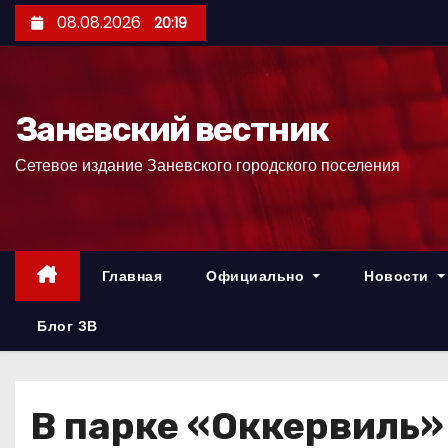
П
08.08.2026
20:19
е
р
е
Заневский вестник
й
т
Сетевое издание Заневского городского поселения
и
к
с
о
Главная
Официально
Новости
д
е
Блог ЗВ
р
ж
и
В парке «Оккервиль»
м