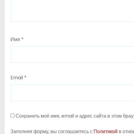
а
п
и
Имя
*
с
я
м
Email
*
Сохранить моё имя, email и адрес сайта в этом бр
Заполняя форму, вы соглашаетесь с
Политикой
в отно