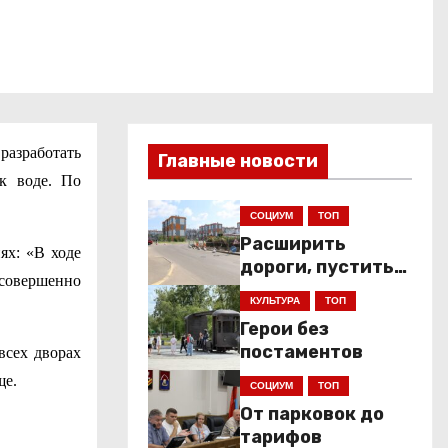
разработать
Главные новости
к воде. По
СОЦИУМ
ТОП
Расширить
ях: «В ходе
дороги, пустить
 совершенно
низкопольники
КУЛЬТУРА
ТОП
Герои без
постаментов
всех дворах
ще.
СОЦИУМ
ТОП
От парковок до
тарифов