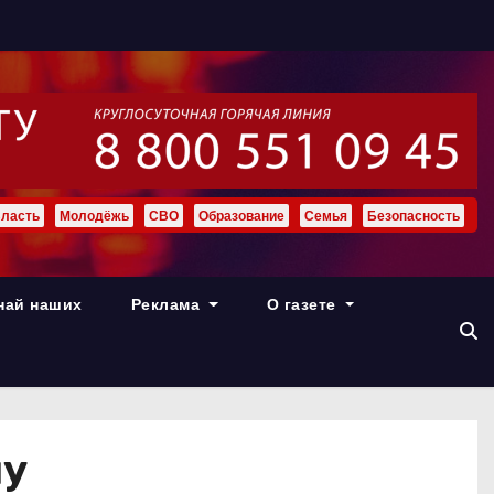
ласть
Молодёжь
СВО
Образование
Семья
Безопасность
най наших
Реклама
О газете
ну