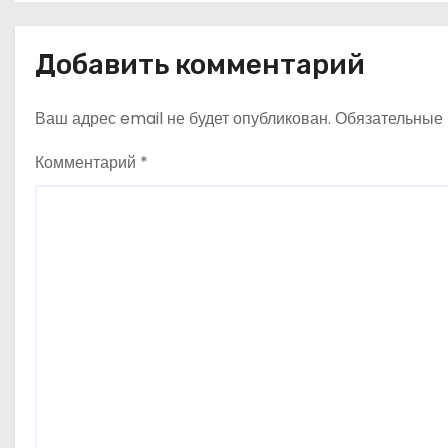
а
в
Добавить комментарий
и
Ваш адрес email не будет опубликован.
Обязательные
г
Комментарий
*
а
ц
и
я
п
о
з