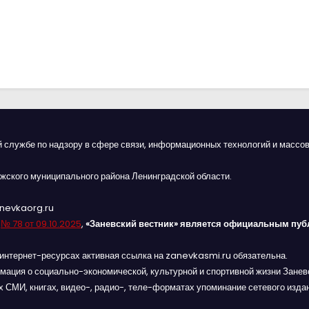
й службе по надзору в сфере связи, информационных технологий и массов
жского муниципального района Ленинградской области.
anevkaorg.ru
я
№ 78 от 09.10.2025
,
«Заневский вестник» является официальным пуб
интернет-ресурсах активная ссылка на zanevkasmi.ru обязательна.
мация о социально-экономической, культурной и спортивной жизни Заневс
 СМИ, книгах, видео-, радио-, теле-форматах упоминание сетевого изда