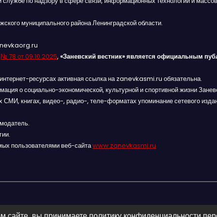
й службе по надзору в сфере связи, информационных технологий и массов
жского муниципального района Ленинградской области.
anevkaorg.ru
я
№ 78 от 09.10.2025
,
«Заневский вестник» является официальным пуб
интернет-ресурсах активная ссылка на zanevkasmi.ru обязательна.
мация о социально-экономической, культурной и спортивной жизни Заневс
 СМИ, книгах, видео-, радио-, теле-форматах упоминание сетевого изда
амодатель.
гии.
мых пользователями веб-сайта
www.zanevkasmi.ru
м сайте, вы принимаете политику конфиденциальности пе