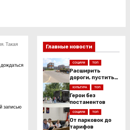
я. Такая
Главные новости
СОЦИУМ
ТОП
 дождаться
Расширить
дороги, пустить
низкопольники
КУЛЬТУРА
ТОП
Герои без
постаментов
ой записью
СОЦИУМ
ТОП
От парковок до
тарифов