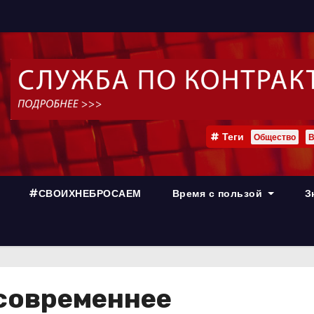
Теги
Общество
В
#СВОИХНЕБРОСАЕМ
Время с пользой
З
современнее