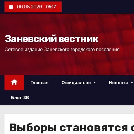
П
06.08.2026
05:17
е
р
е
Заневский вестник
й
т
Сетевое издание Заневского городского поселения
и
к
с
о
Главная
Официально
Новости
д
е
Блог ЗВ
р
ж
и
Выборы становятся 
м