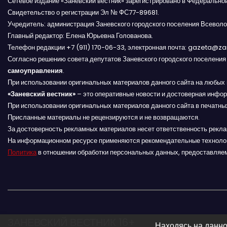
Сетевое издание «Заневский вестник» зарегистрировано в Федерально
з
Свидетельство о регистрации Эл № ФС77-89681.
а
Учредитель: администрация Заневского городского поселения Всеволо
Главный редактор: Елена Юрьевна Голованова.
п
Телефон редакции +7 (911) 170-06-33, электронная почта: gazeta@z
Согласно решению совета депутатов Заневского городского поселени
и
самоуправления
.
При использовании оригинальных материалов данного сайта на любых 
с
«Заневский вестник»
– это оперативные новости и достоверная инфор
При использовании оригинальных материалов данного сайта в печатных
я
Присланные материалы не рецензируются и не возвращаются.
За достоверность рекламных материалов несет ответственность рекл
м
На информационном ресурсе применяются рекомендательные техноло
Политика
в отношении обработки персональных данных, предоставляе
ЗАНЕВСКИЙ ВЕСТНИК 16+
Находясь на данно