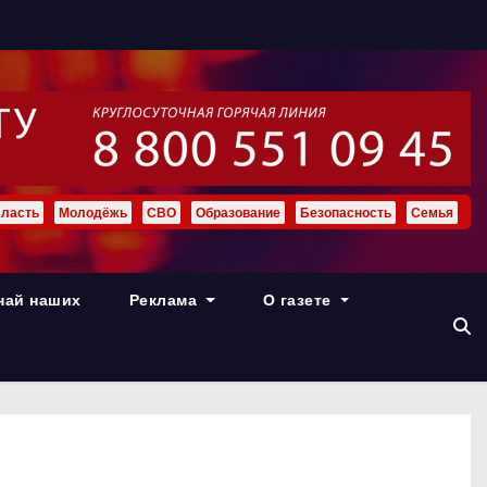
ласть
Молодёжь
СВО
Образование
Безопасность
Семья
най наших
Реклама
О газете