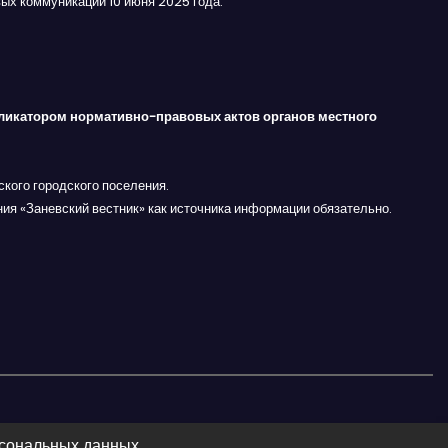
ых коммуникаций 10 июня 2025 года.
ликатором нормативно-правовых актов органов местного
кого городского поселения.
ния «Заневский вестник» как источника информации обязательно.
рсональных данных.