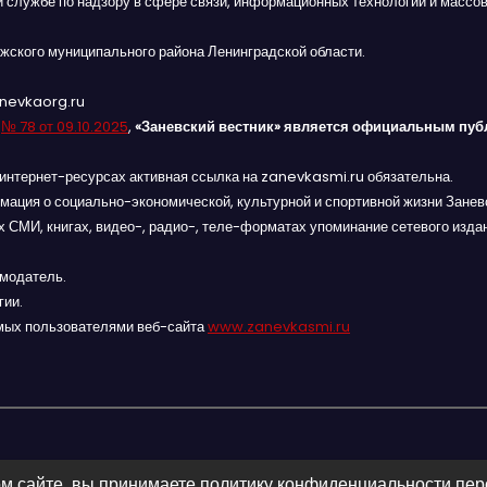
й службе по надзору в сфере связи, информационных технологий и массов
жского муниципального района Ленинградской области.
anevkaorg.ru
я
№ 78 от 09.10.2025
,
«Заневский вестник» является официальным пуб
интернет-ресурсах активная ссылка на zanevkasmi.ru обязательна.
мация о социально-экономической, культурной и спортивной жизни Заневс
 СМИ, книгах, видео-, радио-, теле-форматах упоминание сетевого изда
амодатель.
гии.
мых пользователями веб-сайта
www.zanevkasmi.ru
м сайте, вы принимаете политику конфиденциальности пе