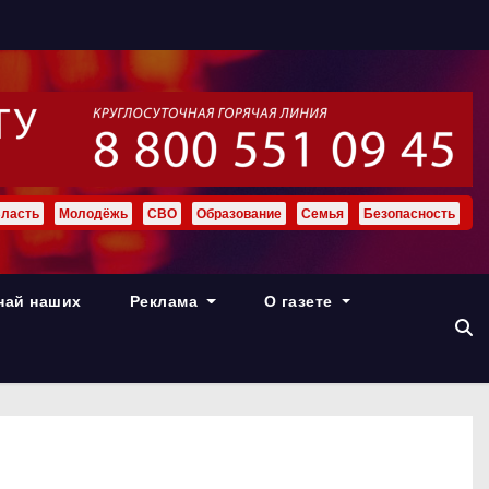
ласть
Молодёжь
СВО
Образование
Семья
Безопасность
най наших
Реклама
О газете