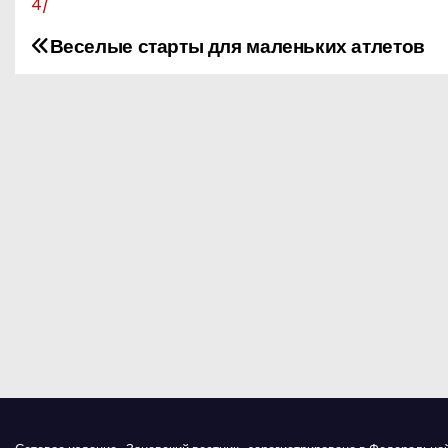
4/
Веселые старты для маленьких атлетов
Н
а
в
и
г
а
ц
и
я
п