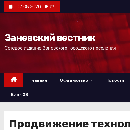
П
07.08.2026
18:27
е
р
е
Заневский вестник
й
т
Сетевое издание Заневского городского поселения
и
к
с
о
Главная
Официально
Новости
д
е
Блог ЗВ
р
ж
и
Продвижение технол
м