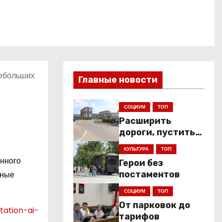
небольших
Главные новости
СОЦИУМ
ТОП
Расширить
дороги, пустить
низкопольники
КУЛЬТУРА
ТОП
енного
Герои без
вные
постаментов
СОЦИУМ
ТОП
От парковок до
tation-ai-
тарифов