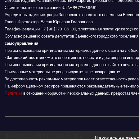
Сетевое издание «Заневский вестник» зарегистрировано в Федерально
о
Свидетельство о регистрации Эл № ФС77-89681.
Учредитель: администрация Заневского городского поселения Всеволо
з
Главный редактор: Елена Юрьевна Голованова.
Телефон редакции +7 (911) 170-06-33, электронная почта: gazeta@z
а
Согласно решению совета депутатов Заневского городского поселени
самоуправления
.
п
При использовании оригинальных материалов данного сайта на любых 
«Заневский вестник»
и
– это оперативные новости и достоверная инфор
При использовании оригинальных материалов данного сайта в печатных
с
Присланные материалы не рецензируются и не возвращаются.
За достоверность рекламных материалов несет ответственность рекл
я
На информационном ресурсе применяются рекомендательные техноло
Политика
в отношении обработки персональных данных, предоставляе
м
ЗАНЕВСКИЙ ВЕСТНИК 16+
Находясь на данно