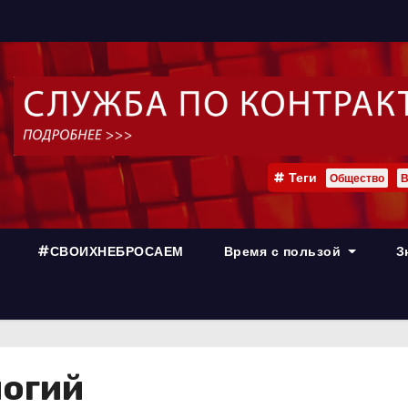
Теги
Общество
В
#СВОИХНЕБРОСАЕМ
Время с пользой
З
огий