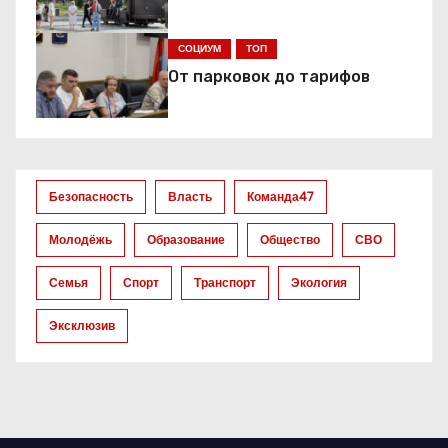
и
я
СОЦИУМ
ТОП
От парковок до тарифов
п
о
з
Безопасность
Власть
Команда47
а
Молодёжь
Образование
Общество
СВО
п
Семья
Спорт
Транспорт
Экология
и
Эксклюзив
с
я
м