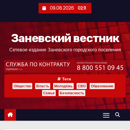
П
09.08.2026
02:11
е
р
е
Заневский вестник
й
т
Сетевое издание Заневского городского поселения
и
к
с
о
Теги
д
Общество
Власть
Молодёжь
СВО
Образование
е
Семья
Безопасность
р
ж
и
м