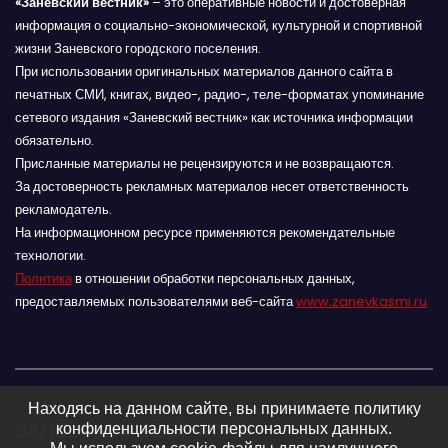
«Заневский вестник»
– это оперативные новости и достоверная
информация о социально-экономической, культурной и спортивной
жизни Заневского городского поселения.
При использовании оригинальных материалов данного сайта в
печатных СМИ, книгах, видео-, радио-, теле-форматах упоминание
сетевого издания «Заневский вестник» как источника информации
обязательно.
Присланные материалы не рецензируются и не возвращаются.
За достоверность рекламных материалов несет ответственность
рекламодатель.
На информационном ресурсе применяются рекомендательные
технологии.
Политика
в отношении обработки персональных данных,
предоставляемых пользователями веб-сайта
www.zanevkasmi.ru
Находясь на данном сайте, вы принимаете политику
ЗАНЕВСКИЙ ВЕСТНИК 16+
конфиденциальности персональных данных.