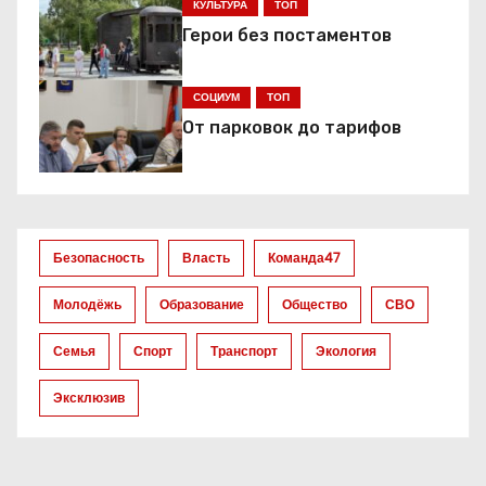
ц
КУЛЬТУРА
ТОП
Герои без постаментов
и
я
СОЦИУМ
ТОП
От парковок до тарифов
п
о
з
Безопасность
Власть
Команда47
а
Молодёжь
Образование
Общество
СВО
п
Семья
Спорт
Транспорт
Экология
и
Эксклюзив
с
я