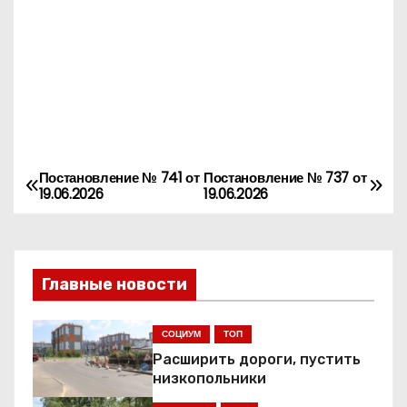
Постановление № 741 от
Постановление № 737 от
Н
19.06.2026
19.06.2026
а
в
Главные новости
и
г
СОЦИУМ
ТОП
Расширить дороги, пустить
а
низкопольники