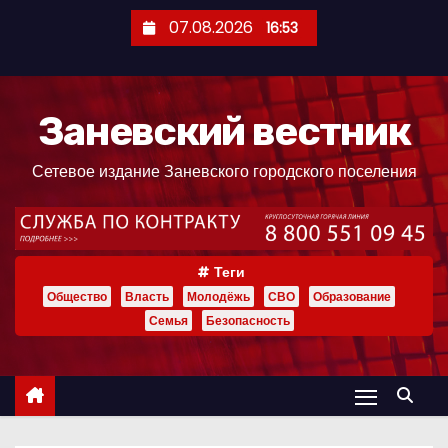
П
07.08.2026
16:53
е
р
е
Заневский вестник
й
т
Сетевое издание Заневского городского поселения
и
к
с
о
Теги
д
Общество
Власть
Молодёжь
СВО
Образование
е
Семья
Безопасность
р
ж
и
м