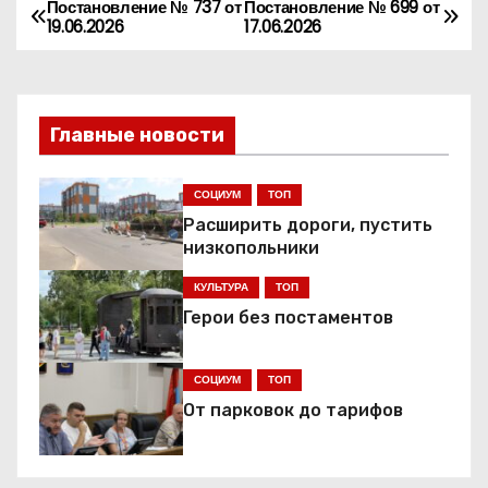
Постановление № 737 от
Постановление № 699 от
Н
19.06.2026
17.06.2026
а
в
Главные новости
и
г
СОЦИУМ
ТОП
Расширить дороги, пустить
а
низкопольники
ц
КУЛЬТУРА
ТОП
Герои без постаментов
и
я
СОЦИУМ
ТОП
От парковок до тарифов
п
о