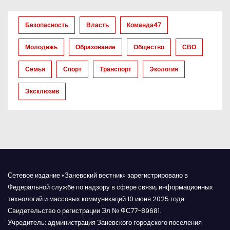
з
Безопасность
Власть
Команда47
а
Молодёжь
Образование
Общество
СВО
п
Семья
Спорт
Транспорт
Экология
и
Эксклюзив
с
я
м
Сетевое издание «Заневский вестник» зарегистрировано в
Федеральной службе по надзору в сфере связи, информационных
технологий и массовых коммуникаций 10 июня 2025 года.
Свидетельство о регистрации Эл № ФС77-89681.
Учредитель: администрация Заневского городского поселения