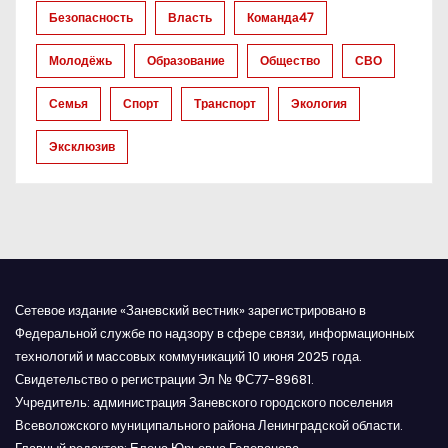
а
Безопасность
Власть
Команда47
п
Молодёжь
Образование
Общество
СВО
и
Семья
Спорт
Транспорт
Экология
с
Эксклюзив
я
м
Сетевое издание «Заневский вестник» зарегистрировано в
Федеральной службе по надзору в сфере связи, информационных
технологий и массовых коммуникаций 10 июня 2025 года.
Свидетельство о регистрации Эл № ФС77-89681.
Учредитель: администрация Заневского городского поселения
Всеволожского муниципального района Ленинградской области.