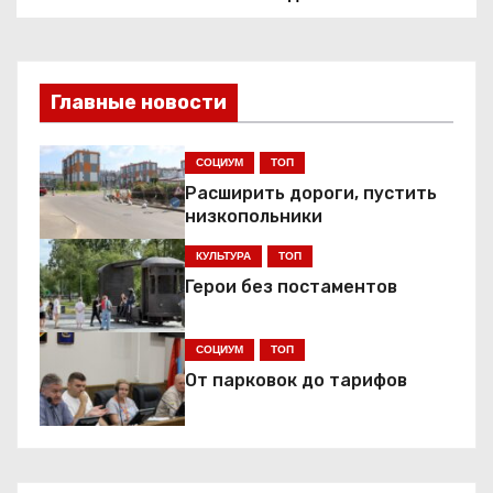
в
и
Главные новости
г
СОЦИУМ
ТОП
а
Расширить дороги, пустить
ц
низкопольники
КУЛЬТУРА
ТОП
и
Герои без постаментов
я
СОЦИУМ
ТОП
п
От парковок до тарифов
о
з