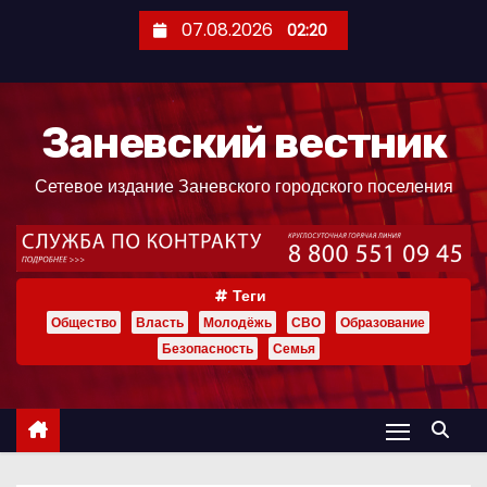
П
07.08.2026
02:20
е
р
е
Заневский вестник
й
т
Сетевое издание Заневского городского поселения
и
к
с
о
Теги
д
Общество
Власть
Молодёжь
СВО
Образование
е
Безопасность
Семья
р
ж
и
м