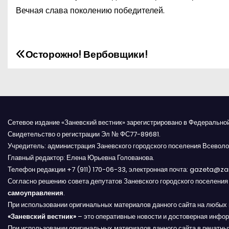
Вечная слава поколению победителей.
Осторожно! Вербовщики!
Н
а
в
и
Сетевое издание «Заневский вестник» зарегистрировано в Федерально
Свидетельство о регистрации Эл № ФС77-89681.
г
Учредитель: администрация Заневского городского поселения Всеволо
Главный редактор: Елена Юрьевна Голованова.
а
Телефон редакции +7 (911) 170-06-33, электронная почта: gazeta@z
Согласно решению совета депутатов Заневского городского поселени
ц
самоуправления
.
и
При использовании оригинальных материалов данного сайта на любых 
«Заневский вестник»
– это оперативные новости и достоверная инфор
При использовании оригинальных материалов данного сайта в печатных