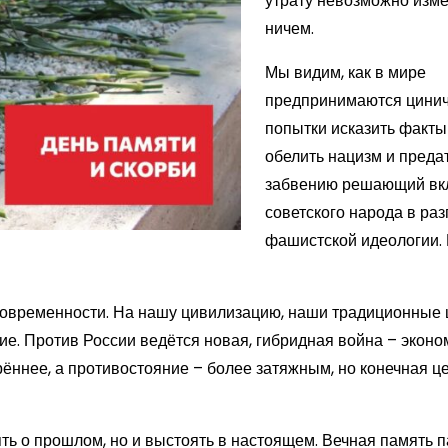
утрату невозможно изм
ничем.
Мы видим, как в мире
предпринимаются цини
попытки исказить факты
обелить нацизм и преда
забвению решающий вк
советского народа в ра
фашистской идеологии.
современности. На нашу цивилизацию, наши традиционные 
е. Против России ведётся новая, гибридная война – эконо
ннее, а противостояние – более затяжным, но конечная ц
ть о прошлом, но и выстоять в настоящем. Вечная память 