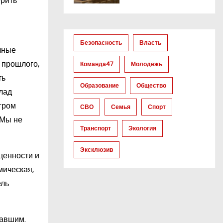
ерить
Безопасность
Власть
чные
 прошлого,
Команда47
Молодёжь
ть
Образование
Общество
лад
згром
СВО
Семья
Спорт
 Мы не
Транспорт
Экология
Эксклюзив
ценности и
мическая,
ель
павшим.