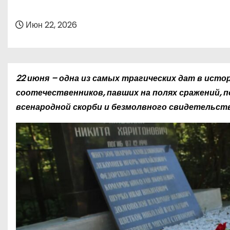
о
м
Июн 22, 2026
у
22 июня – одна из самых трагических дат в ист
соотечественников, павших на полях сражений, 
всенародной скорби и безмолвного свидетельства