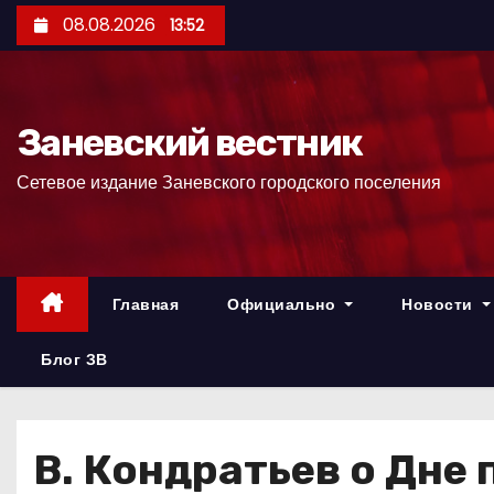
П
08.08.2026
13:52
е
р
е
Заневский вестник
й
т
Сетевое издание Заневского городского поселения
и
к
с
о
Главная
Официально
Новости
д
е
Блог ЗВ
р
ж
и
В. Кондратьев о Дне 
м