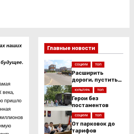
нах наших
Главные новости
 будущее.
СОЦИУМ
ТОП
Расширить
дороги, пустить
самая
низкопольники
КУЛЬТУРА
ТОП
 века,
Герои без
лю пришло
постаментов
енная
СОЦИУМ
ТОП
 миллионов
От парковок до
нимую
тарифов