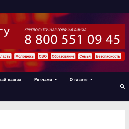
ласть
Молодёжь
СВО
Образование
Семья
Безопасность
най наших
Реклама
О газете