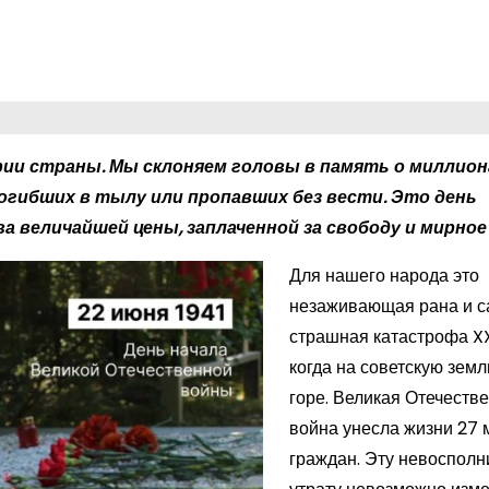
ории страны. Мы склоняем головы в память о миллио
погибших в тылу или пропавших без вести. Это день
 величайшей цены, заплаченной за свободу и мирное
Для нашего народа это
незаживающая рана и 
страшная катастрофа XX
когда на советскую зем
горе. Великая Отечеств
война унесла жизни 27
граждан. Эту невоспол