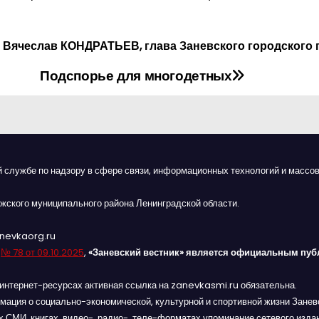
Вячеслав КОНДРАТЬЕВ, глава Заневского городского 
Подспорье для многодетных
й службе по надзору в сфере связи, информационных технологий и массов
жского муниципального района Ленинградской области.
anevkaorg.ru
я
№ 78 от 09.10.2025
,
«Заневский вестник» является официальным пуб
интернет-ресурсах активная ссылка на zanevkasmi.ru обязательна.
мация о социально-экономической, культурной и спортивной жизни Заневс
 СМИ, книгах, видео-, радио-, теле-форматах упоминание сетевого изда