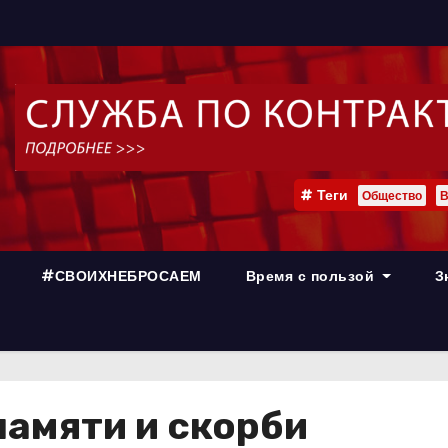
Теги
Общество
В
#СВОИХНЕБРОСАЕМ
Время с пользой
З
памяти и скорби