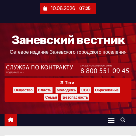
П
10.08.2026
07:25
е
р
е
Заневский вестник
й
т
Сетевое издание Заневского городского поселения
и
к
с
о
Теги
д
Общество
Власть
Молодёжь
СВО
Образование
е
Семья
Безопасность
р
ж
и
м