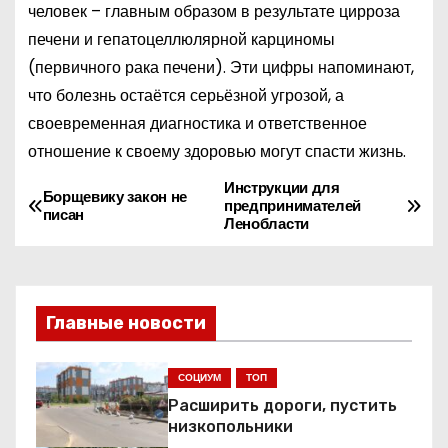
человек – главным образом в результате цирроза
печени и гепатоцеллюлярной карциномы
(первичного рака печени). Эти цифры напоминают,
что болезнь остаётся серьёзной угрозой, а
своевременная диагностика и ответственное
отношение к своему здоровью могут спасти жизнь.
Инструкции для
Н
Борщевику закон не
предпринимателей
писан
Ленобласти
а
в
и
Главные новости
г
СОЦИУМ
ТОП
а
Расширить дороги, пустить
низкопольники