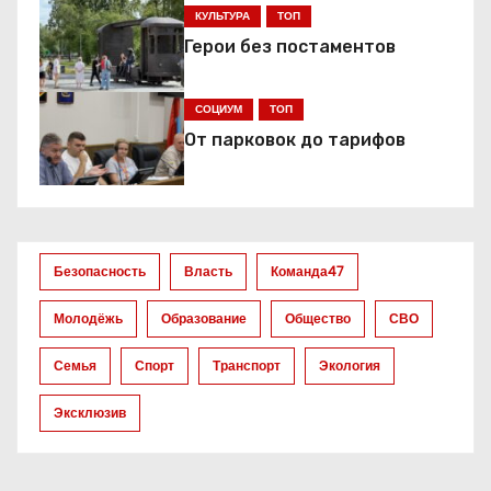
ц
КУЛЬТУРА
ТОП
и
Герои без постаментов
я
СОЦИУМ
ТОП
п
От парковок до тарифов
о
з
а
Безопасность
Власть
Команда47
п
Молодёжь
Образование
Общество
СВО
и
Семья
Спорт
Транспорт
Экология
с
Эксклюзив
я