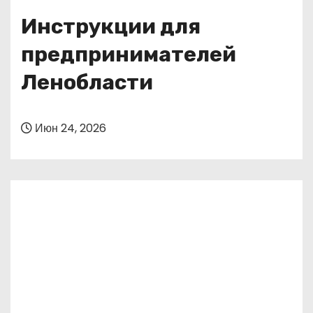
о
Инструкции для
м
у
предпринимателей
Ленобласти
Июн 24, 2026