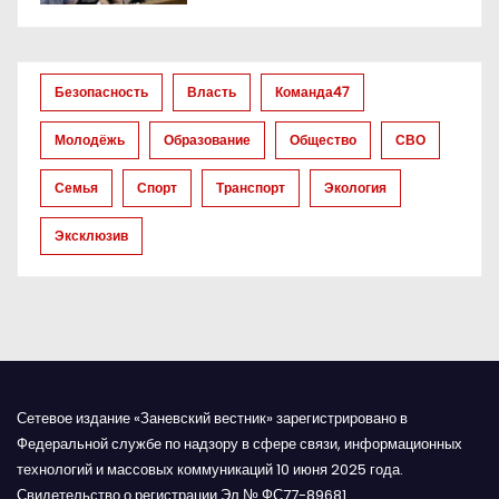
о
з
Безопасность
Власть
Команда47
а
Молодёжь
Образование
Общество
СВО
п
Семья
Спорт
Транспорт
Экология
и
Эксклюзив
с
я
м
Сетевое издание «Заневский вестник» зарегистрировано в
Федеральной службе по надзору в сфере связи, информационных
технологий и массовых коммуникаций 10 июня 2025 года.
Свидетельство о регистрации Эл № ФС77-89681.