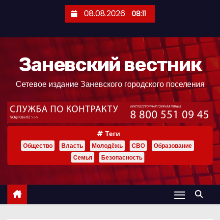
П
08.08.2026
08:11
е
р
е
Заневский вестник
й
т
Сетевое издание Заневского городского поселения
и
к
с
о
Теги
д
Общество
Власть
Молодёжь
СВО
Образование
е
Семья
Безопасность
р
ж
и
м