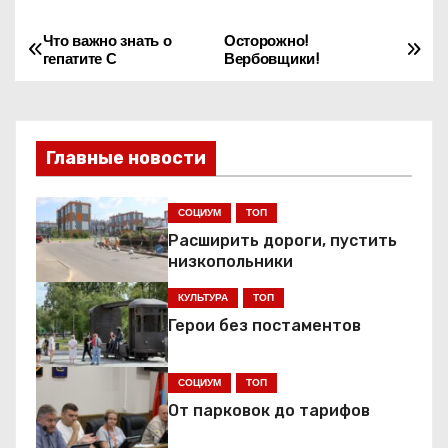
Что важно знать о
Осторожно!
Н
гепатите С
Вербовщики!
а
в
Главные новости
и
г
СОЦИУМ
ТОП
Расширить дороги, пустить
а
низкопольники
ц
КУЛЬТУРА
ТОП
Герои без постаментов
и
я
СОЦИУМ
ТОП
От парковок до тарифов
п