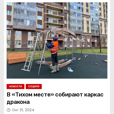
о
м
у
НОВОСТИ
СОЦИУМ
В «Тихом месте» собирают каркас
дракона
Окт 31, 2024