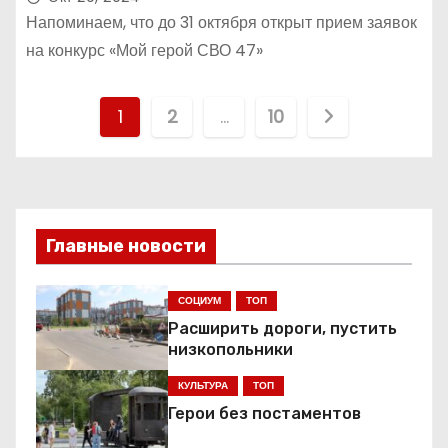
Напоминаем, что до 31 октября открыт прием заявок
на конкурс «Мой герой СВО 47»
П
1
2
…
10
а
г
и
Главные новости
н
СОЦИУМ
ТОП
а
Расширить дороги, пустить
низкопольники
ц
КУЛЬТУРА
ТОП
и
Герои без постаментов