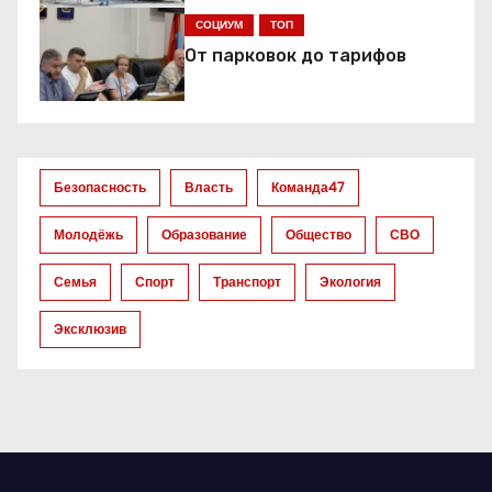
я
СОЦИУМ
ТОП
з
От парковок до тарифов
а
п
и
Безопасность
Власть
Команда47
с
Молодёжь
Образование
Общество
СВО
е
Семья
Спорт
Транспорт
Экология
й
Эксклюзив