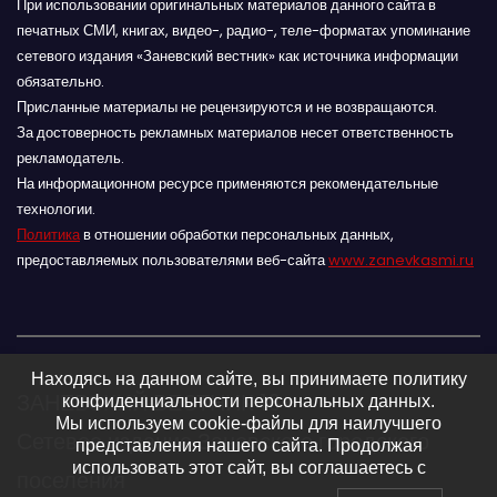
При использовании оригинальных материалов данного сайта в
печатных СМИ, книгах, видео-, радио-, теле-форматах упоминание
сетевого издания «Заневский вестник» как источника информации
обязательно.
Присланные материалы не рецензируются и не возвращаются.
За достоверность рекламных материалов несет ответственность
рекламодатель.
На информационном ресурсе применяются рекомендательные
технологии.
Политика
в отношении обработки персональных данных,
предоставляемых пользователями веб-сайта
www.zanevkasmi.ru
Находясь на данном сайте, вы принимаете политику
ЗАНЕВСКИЙ ВЕСТНИК 16+
конфиденциальности персональных данных.
Мы используем cookie-файлы для наилучшего
Сетевое издание Заневского городского
представления нашего сайта. Продолжая
использовать этот сайт, вы соглашаетесь с
поселения