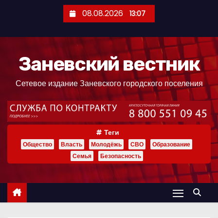
П
08.08.2026
13:07
е
р
е
Заневский вестник
й
т
Сетевое издание Заневского городского поселения
и
к
с
о
Теги
д
Общество
Власть
Молодёжь
СВО
Образование
е
Семья
Безопасность
р
ж
и
м