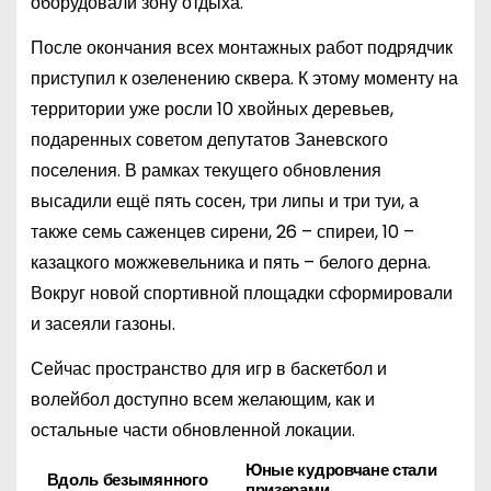
оборудовали зону отдыха.
После окончания всех монтажных работ подрядчик
приступил к озеленению сквера. К этому моменту на
территории уже росли 10 хвойных деревьев,
подаренных советом депутатов Заневского
поселения. В рамках текущего обновления
высадили ещё пять сосен, три липы и три туи, а
также семь саженцев сирени, 26 – спиреи, 10 –
казацкого можжевельника и пять – белого дерна.
Вокруг новой спортивной площадки сформировали
и засеяли газоны.
Сейчас пространство для игр в баскетбол и
волейбол доступно всем желающим, как и
остальные части обновленной локации.
Юные кудровчане стали
Н
Вдоль безымянного
призерами