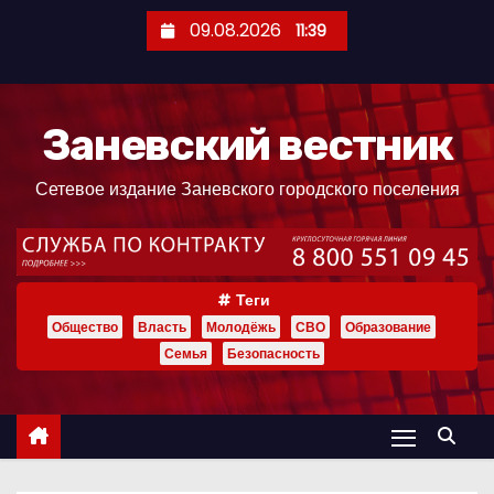
П
09.08.2026
11:39
е
р
е
Заневский вестник
й
т
Сетевое издание Заневского городского поселения
и
к
с
о
Теги
д
Общество
Власть
Молодёжь
СВО
Образование
е
Семья
Безопасность
р
ж
и
м