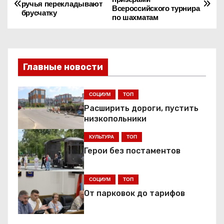
ручья перекладывают
Всероссийского турнира
а
брусчатку
по шахматам
в
и
Главные новости
г
СОЦИУМ
ТОП
а
Расширить дороги, пустить
ц
низкопольники
КУЛЬТУРА
ТОП
и
Герои без постаментов
я
СОЦИУМ
ТОП
п
От парковок до тарифов
о