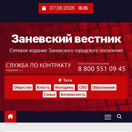
П
07.08.2026
16:35
е
р
е
Заневский вестник
й
т
Сетевое издание Заневского городского поселения
и
к
с
о
Теги
д
Общество
Власть
Молодёжь
СВО
Образование
е
Семья
Безопасность
р
ж
и
м