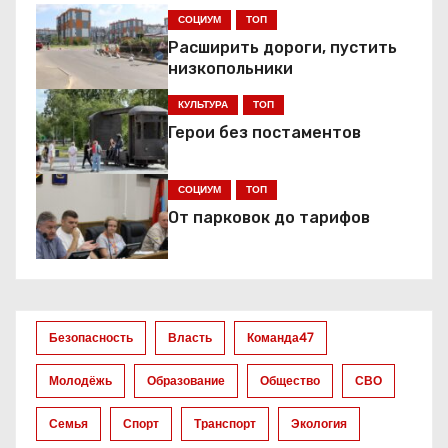
СОЦИУМ
ТОП
а
Расширить дороги, пустить
ц
низкопольники
КУЛЬТУРА
ТОП
и
Герои без постаментов
я
СОЦИУМ
ТОП
п
От парковок до тарифов
о
з
а
Безопасность
Власть
Команда47
п
Молодёжь
Образование
Общество
СВО
и
Семья
Спорт
Транспорт
Экология