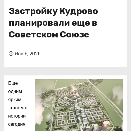
о
Застройку Кудрово
м
у
планировали еще в
Советском Союзе
Янв 5, 2025
Еще
одним
ярким
этапом в
истории
сегодня