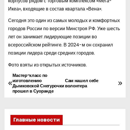
корпусов рядом с торговым комплексом «Мега-
Икеа», входящие в состав квартала «Вена».
Сегодня это один из самых молодых и комфортных
городов России по версии Минстроя РФ. Уже шесть
лет он занимает лидирующие позиции во
всероссийском рейтинге. В 2024-м он сохранил
позиции лидера среди средних городов.
Фото взяты из открытых источников.
Мастер-класс по
Н
изготовлению
Сам нашел себе
Дымковской Снегурочки
волонтера
а
прошел в Суоранде
в
и
Главные новости
г