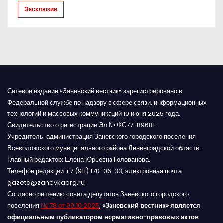
с
Эксклюзив
я
м
Сетевое издание «Заневский вестник» зарегистрировано в
Федеральной службе по надзору в сфере связи, информационных
технологий и массовых коммуникаций 10 июня 2025 года.
Свидетельство о регистрации Эл № ФС77-89681.
Учредитель: администрация Заневского городского поселения
Всеволожского муниципального района Ленинградской области.
Главный редактор: Елена Юрьевна Голованова.
Телефон редакции +7 (911) 170-06-33, электронная почта:
gazeta@zanevkaorg.ru
Согласно решению совета депутатов Заневского городского
поселения
№ 78 от 09.10.2025
,
«Заневский вестник» является
официальным публикатором нормативно-правовых актов