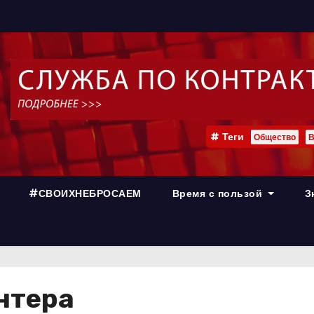
Теги
Общество
В
#СВОИХНЕБРОСАЕМ
Время с пользой
З
нтера