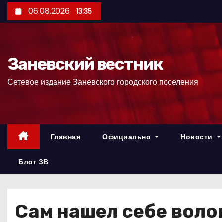
П
06.08.2026
13:35
е
р
е
Заневский вестник
й
т
Сетевое издание Заневского городского поселения
и
к
с
о
Главная
Официально
Новости
д
е
Блог ЗВ
р
ж
и
Сам нашел себе воло
м