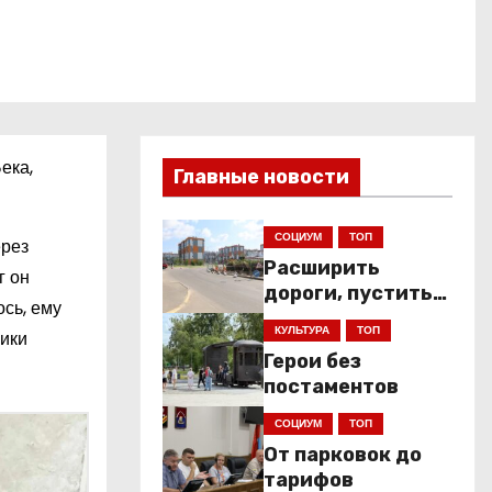
ека,
Главные новости
СОЦИУМ
ТОП
ерез
Расширить
г он
дороги, пустить
сь, ему
низкопольники
КУЛЬТУРА
ТОП
ники
Герои без
постаментов
СОЦИУМ
ТОП
От парковок до
тарифов