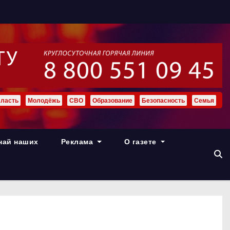
ласть
Молодёжь
СВО
Образование
Безопасность
Семья
най наших
Реклама
О газете