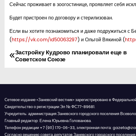
Сейчас проживает в зоогостинице, проявляет себя искл
Будет пристроен по договору и стерилизован.
Если вы хотите познакомиться и даже подружиться с Б
(
https://vk.com/id50063297
) и Ольгой Вякиной (
http
Застройку Кудрово планировали еще в
Н
Советском Союзе
а
в
и
Сетевое издание «Заневский вестник» зарегистрировано в Федерально
г
Свидетельство о регистрации Эл № ФС77-89681.
Учредитель: администрация Заневского городского поселения Всеволо
а
Главный редактор: Елена Юрьевна Голованова.
Телефон редакции +7 (911) 170-06-33, электронная почта: gazeta@z
ц
Согласно решению совета депутатов Заневского городского поселени