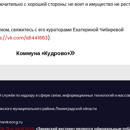
ючительно с хорошей стороны: не воет и имущество не рест
еком, свяжитесь с его кураторами Екатериной Чибиревой
s://vk.com/id1441663
).
Коммуна «Кудрово»
й службе по надзору в сфере связи, информационных технологий и массов
жского муниципального района Ленинградской области.
anevkaorg.ru
я
№ 78 от 09.10.2025
,
«Заневский вестник» является официальным пуб