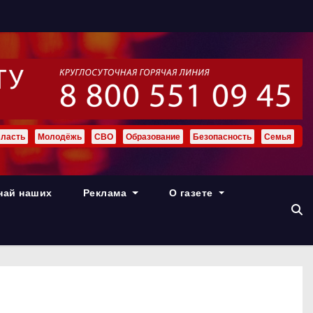
ласть
Молодёжь
СВО
Образование
Безопасность
Семья
най наших
Реклама
О газете