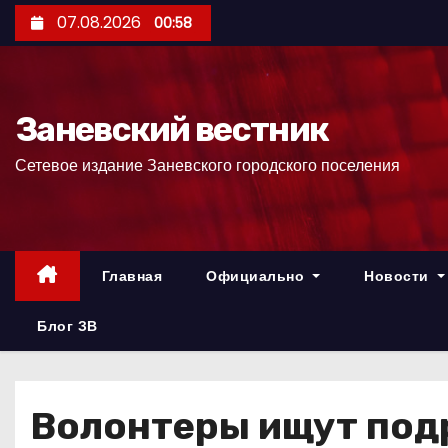
П
07.08.2026
00:58
е
р
е
Заневский вестник
й
т
Сетевое издание Заневского городского поселения
и
к
с
о
Главная
Официально
Новости
д
е
Блог ЗВ
р
ж
и
Волонтеры ищут под
м