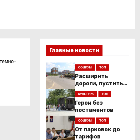
Главные новости
 темно-
СОЦИУМ
ТОП
Расширить
дороги, пустить
низкопольники
КУЛЬТУРА
ТОП
Герои без
постаментов
СОЦИУМ
ТОП
От парковок до
тарифов