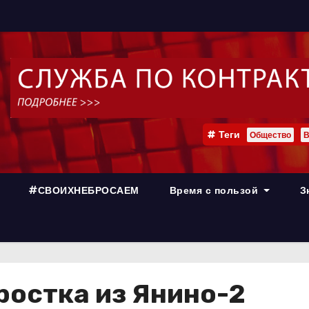
Теги
Общество
В
#СВОИХНЕБРОСАЕМ
Время с пользой
З
ростка из Янино-2