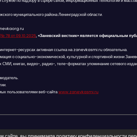
й службе по надзору в сфере связи, информационных технологий и массов
жского муниципального района Ленинградской области.
anevkaorg.ru
я
№ 78 от 09.10.2025
,
«Заневский вестник» является официальным пуб
интернет-ресурсах активная ссылка на zanevkasmi.ru обязательна.
мация о социально-экономической, культурной и спортивной жизни Заневс
 СМИ, книгах, видео-, радио-, теле-форматах упоминание сетевого изда
амодатель.
гии.
мых пользователями веб-сайта
www.zanevkasmi.ru
м сайте, вы принимаете политику конфиденциальности пе