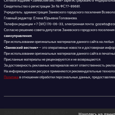
Сетевое издание «Заневский вестник» зарегистрировано в Федерально
и
Свидетельство о регистрации Эл № ФС77-89681.
с
Учредитель: администрация Заневского городского поселения Всеволо
Главный редактор: Елена Юрьевна Голованова.
я
Телефон редакции +7 (911) 170-06-33, электронная почта: gazeta@z
Согласно решению совета депутатов Заневского городского поселени
м
самоуправления
.
При использовании оригинальных материалов данного сайта на любых 
«Заневский вестник»
– это оперативные новости и достоверная инфор
При использовании оригинальных материалов данного сайта в печатных
Присланные материалы не рецензируются и не возвращаются.
За достоверность рекламных материалов несет ответственность рекл
На информационном ресурсе применяются рекомендательные техноло
Политика
в отношении обработки персональных данных, предоставляе
ЗАНЕВСКИЙ ВЕСТНИК 16+
Находясь на данно