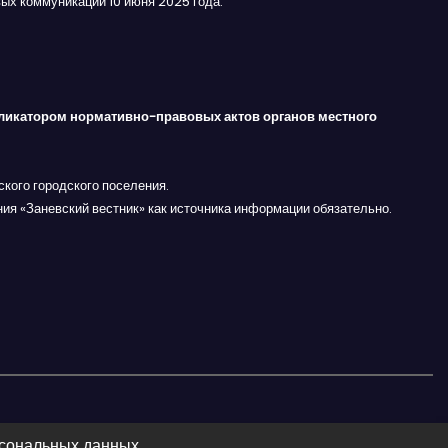
ых коммуникаций 10 июня 2025 года.
ликатором нормативно-правовых актов органов местного
кого городского поселения.
ния «Заневский вестник» как источника информации обязательно.
рсональных данных.