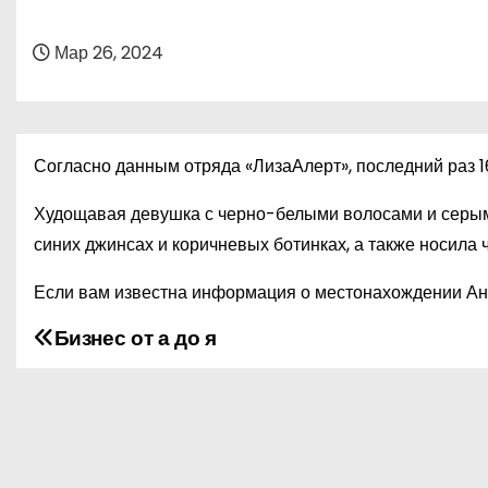
о
м
Мар 26, 2024
у
Согласно данным отряда «ЛизаАлерт», последний раз 
Худощавая девушка с черно-белыми волосами и серыми
синих джинсах и коричневых ботинках, а также носила 
Если вам известна информация о местонахождении Ана
Бизнес от а до я
Н
а
в
и