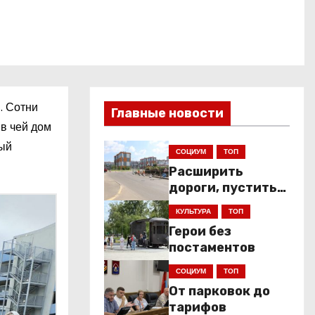
. Сотни
Главные новости
в чей дом
дый
СОЦИУМ
ТОП
Расширить
дороги, пустить
низкопольники
КУЛЬТУРА
ТОП
Герои без
постаментов
СОЦИУМ
ТОП
От парковок до
тарифов