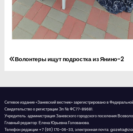
Н
Волонтеры ищут подростка из Янино-2
а
в
и
Сетевое издание «Заневский вестник» зарегистрировано в Федерально
г
Свидетельство о регистрации Эл № ФС77-89681.
Учредитель: администрация Заневского городского поселения Всеволо
а
Главный редактор: Елена Юрьевна Голованова.
Телефон редакции +7 (911) 170-06-33, электронная почта: gazeta@z