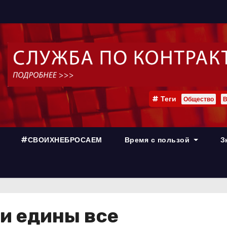
Теги
Общество
В
#СВОИХНЕБРОСАЕМ
Время с пользой
З
и едины все