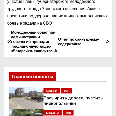
участие члены губернаторского молодежного
трудового отряда Заневского поселения. Акцию
посвятили поддержке наших воинов, выполняющих
боевые задачи на СВО.
Молодежный совет при
Н
администрации
Отчет по санитарному
поселения проводит
а
содержанию
традиционную акцию
«Батарейки, сдавайтесь!»
в
и
Главные новости
г
а
СОЦИУМ
ТОП
Расширить дороги, пустить
ц
низкопольники
и
КУЛЬТУРА
ТОП