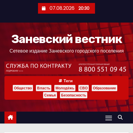
П
07.08.2026
20:30
е
р
е
Заневский вестник
й
т
Сетевое издание Заневского городского поселения
и
к
с
о
Теги
д
Общество
Власть
Молодёжь
СВО
Образование
е
Семья
Безопасность
р
ж
и
м