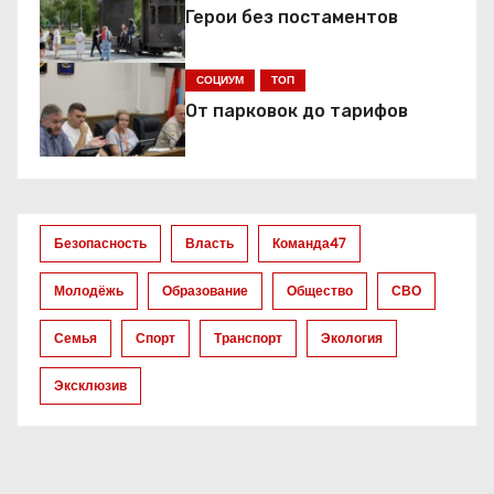
я
Герои без постаментов
п
СОЦИУМ
ТОП
о
От парковок до тарифов
з
а
Безопасность
Власть
Команда47
п
Молодёжь
Образование
Общество
СВО
и
Семья
Спорт
Транспорт
Экология
с
Эксклюзив
я
м