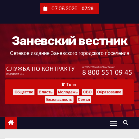
П
07.08.2026
07:26
е
р
е
Заневский вестник
й
т
Сетевое издание Заневского городского поселения
и
к
с
о
Теги
д
Общество
Власть
Молодёжь
СВО
Образование
е
Безопасность
Семья
р
ж
и
м