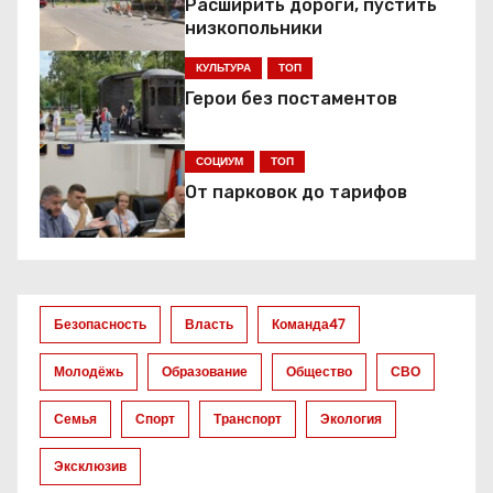
Расширить дороги, пустить
а
низкопольники
ц
КУЛЬТУРА
ТОП
Герои без постаментов
и
я
СОЦИУМ
ТОП
От парковок до тарифов
п
о
з
Безопасность
Власть
Команда47
а
Молодёжь
Образование
Общество
СВО
п
Семья
Спорт
Транспорт
Экология
и
Эксклюзив
с