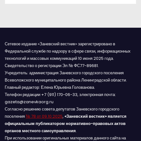
я
м
Сетевое издание «Заневский вестник» зарегистрировано в
Федеральной службе по надзору в сфере связи, информационных
технологий и массовых коммуникаций 10 июня 2025 года.
Свидетельство о регистрации Эл № ФС77-89681.
Учредитель: администрация Заневского городского поселения
Всеволожского муниципального района Ленинградской области.
Главный редактор: Елена Юрьевна Голованова.
Телефон редакции +7 (911) 170-06-33, электронная почта:
gazeta@zanevkaorg.ru
Согласно решению совета депутатов Заневского городского
поселения
№ 78 от 09.10.2025
,
«Заневский вестник» является
официальным публикатором нормативно-правовых актов
органов местного самоуправления
.
При использовании оригинальных материалов данного сайта на