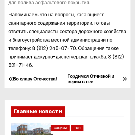
для полива асфальтового покрытия.
Напоминаем, что на вопросы, касающиеся
санитарного содержания территории, готовы
ответить специалисты сектора дорожного хозяйства
и благоустройства местной администрации по
телефону:
8 (812) 245-07-70
. Обращения также
принимает дежурно-диспетчерская служба:
8 (812)
521-71-46
.
Гордимся Отчизной и
Н
Во славу Отечества!
верим в нее
а
в
Главные новости
и
г
СОЦИУМ
ТОП