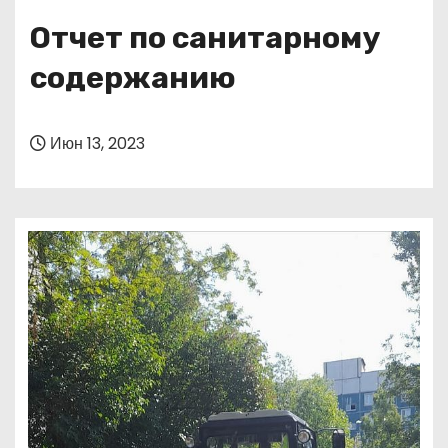
о
Отчет по санитарному
м
у
содержанию
Июн 13, 2023