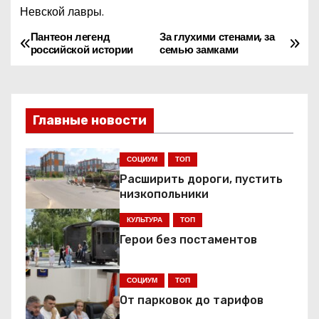
Невской лавры.
Пантеон легенд
За глухими стенами, за
Н
российской истории
семью замками
а
в
Главные новости
и
г
СОЦИУМ
ТОП
Расширить дороги, пустить
а
низкопольники
ц
КУЛЬТУРА
ТОП
Герои без постаментов
и
я
СОЦИУМ
ТОП
От парковок до тарифов
п