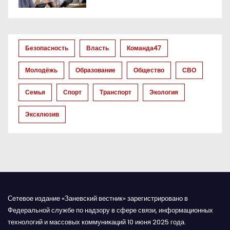
о
з
Безопасность
Власть
Команда47
а
Молодёжь
Образование
Общество
СВО
п
Семья
Спорт
Транспорт
Экология
и
Эксклюзив
с
я
м
Сетевое издание «Заневский вестник» зарегистрировано в
Федеральной службе по надзору в сфере связи, информационных
технологий и массовых коммуникаций 10 июня 2025 года.