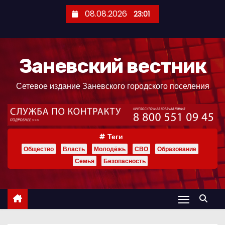
П
08.08.2026
23:01
е
р
е
Заневский вестник
й
т
Сетевое издание Заневского городского поселения
и
к
с
о
Теги
д
Общество
Власть
Молодёжь
СВО
Образование
е
Семья
Безопасность
р
ж
и
м