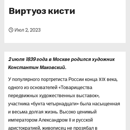
о
Виртуоз кисти
м
у
Июл 2, 2023
2 июля 1839 года в Москве родился художник
Константин Маковский.
У популярного портретиста России конца XIX века,
одного из основателей «Товарищества
передвижных художественных выставок»,
участника «бунта четырнадцати» была насыщенная
и весьма долгая жизнь. Высоко ценимый
императором Александром II и русской
аристократией, живописец не прозябал в