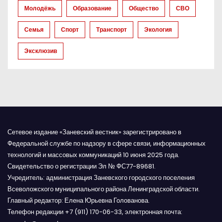
а
Молодёжь
Образование
Общество
СВО
п
Семья
Спорт
Транспорт
Экология
и
Эксклюзив
с
я
м
Сетевое издание «Заневский вестник» зарегистрировано в
Федеральной службе по надзору в сфере связи, информационных
технологий и массовых коммуникаций 10 июня 2025 года.
Свидетельство о регистрации Эл № ФС77-89681.
Учредитель: администрация Заневского городского поселения
Всеволожского муниципального района Ленинградской области.
Главный редактор: Елена Юрьевна Голованова.
Телефон редакции +7 (911) 170-06-33, электронная почта: