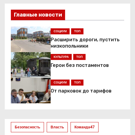
а
в
Главные новости
и
СОЦИУМ
ТОП
г
Расширить дороги, пустить
низкопольники
а
КУЛЬТУРА
ТОП
ц
Герои без постаментов
и
СОЦИУМ
ТОП
я
От парковок до тарифов
п
о
з
Безопасность
Власть
Команда47