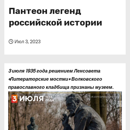
о
Пантеон легенд
м
у
российской истории
Июл 3, 2023
3 июля 1935 года решением Ленсовета
«Литераторские мостки» Волковского
православного кладбища признаны музеем.