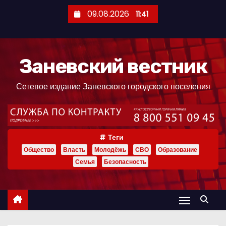
П
09.08.2026
11:41
е
р
е
Заневский вестник
й
т
Сетевое издание Заневского городского поселения
и
к
с
о
Теги
д
Общество
Власть
Молодёжь
СВО
Образование
е
Семья
Безопасность
р
ж
и
м