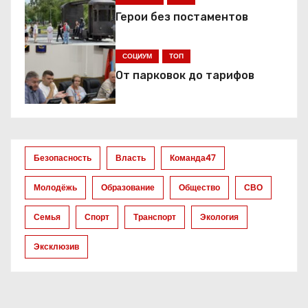
ц
Герои без постаментов
и
СОЦИУМ
ТОП
я
От парковок до тарифов
п
о
з
Безопасность
Власть
Команда47
а
Молодёжь
Образование
Общество
СВО
п
Семья
Спорт
Транспорт
Экология
и
Эксклюзив
с
я