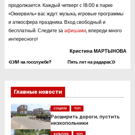
продолжается. Каждый четверг с 18:00 в парке
«Оккервиль» вас ждут: музыка, игровые программы
и атмосфера праздника. Вход свободный и
бесплатный. Следите за
афишами
, впереди много
интересного!
Кристина МАРТЫНОВА
ИИ на госслужбе?
Пять лет на радарах
Н
а
в
Главные новости
и
СОЦИУМ
ТОП
г
Расширить дороги, пустить
низкопольники
а
КУЛЬТУРА
ТОП