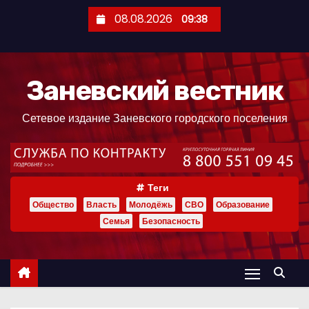
П
08.08.2026
09:38
е
р
е
Заневский вестник
й
т
Сетевое издание Заневского городского поселения
и
к
с
о
Теги
д
Общество
Власть
Молодёжь
СВО
Образование
е
Семья
Безопасность
р
ж
и
м