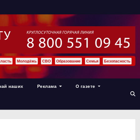
ласть
Молодёжь
СВО
Образование
Семья
Безопасность
най наших
Реклама
О газете