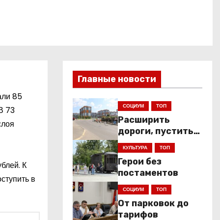
Главные новости
али 85
СОЦИУМ
ТОП
В 73
Расширить
слоя
дороги, пустить
низкопольники
КУЛЬТУРА
ТОП
Герои без
блей. К
постаментов
ступить в
СОЦИУМ
ТОП
От парковок до
тарифов