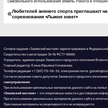
самовольного использования земель. Работа в отношен
Любителей зимнего спорта приглашают на
Н
соревнования «Лыжня зовет»
а
в
и
Сетевое издание «Заневский вестник» зарегистрировано в Федерально
г
Свидетельство о регистрации Эл № ФС77-89681.
Учредитель: администрация Заневского городского поселения Всеволо
а
Главный редактор: Елена Юрьевна Голованова.
Телефон редакции +7 (911) 170-06-33, электронная почта: gazeta@z
ц
Согласно решению совета депутатов Заневского городского поселени
и
самоуправления
.
При использовании оригинальных материалов данного сайта на любых 
я
«Заневский вестник»
– это оперативные новости и достоверная инфор
При использовании оригинальных материалов данного сайта в печатных
п
Присланные материалы не рецензируются и не возвращаются.