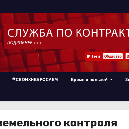
Теги
Общество
В
#СВОИХНЕБРОСАЕМ
Время с пользой
З
земельного контроля