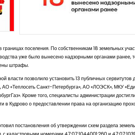
 границах поселения. По собственникам 18 земельных учас
водства уже было вынесено надзорными органами ранее, 
чены штрафы.
ой власти позволило установить 13 публичных сервитутов 
 АО «Теплосеть Санкт-Петербурга», АО «ЛОЭСК», МКУ «Ед
бургГаз». Кроме того, специалисты администрации достигл
ти в Кудрово о предоставлении права на организацию прох
отовил постановления об утверждении схем раздела земел
, с кадастровыми номерами 47:07:1044001:260 и 47:07:103