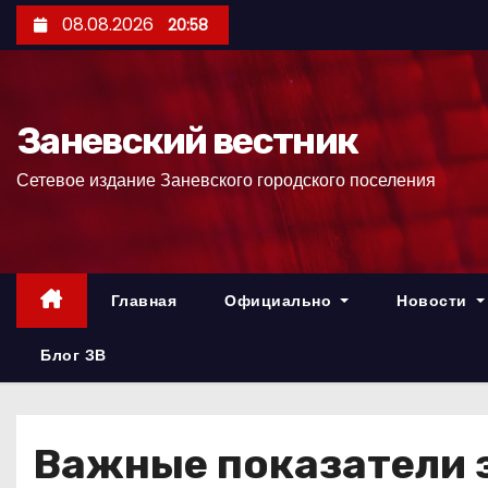
П
08.08.2026
20:58
е
р
е
Заневский вестник
й
т
Сетевое издание Заневского городского поселения
и
к
с
о
Главная
Официально
Новости
д
е
Блог ЗВ
р
ж
и
Важные показатели 
м