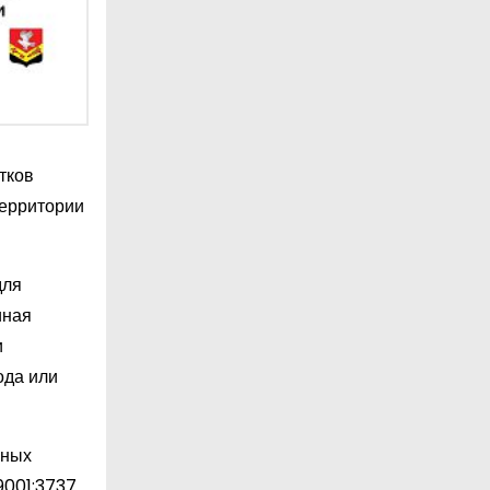
тков
территории
для
иная
и
ода или
ьных
9001:3737