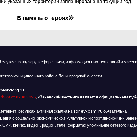
ии указанных территорий запланирована на текущий год.
В память о героях
й службе по надзору в сфере связи, информационных технологий и массов
жского муниципального района Ленинградской области.
anevkaorg.ru
я
№ 78 от 09.10.2025
,
«Заневский вестник» является официальным пуб
интернет-ресурсах активная ссылка на zanevkasmi.ru обязательна.
мация о социально-экономической, культурной и спортивной жизни Заневс
 СМИ, книгах, видео-, радио-, теле-форматах упоминание сетевого изда