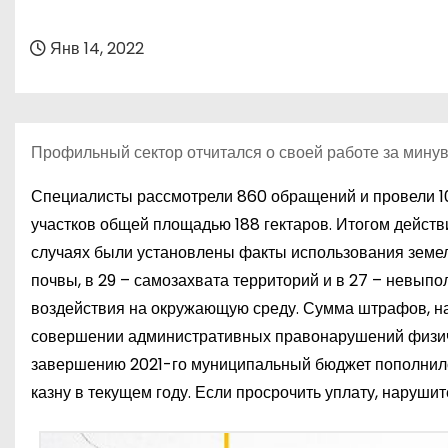
о
м
Янв 14, 2022
у
Профильный сектор отчитался о своей работе за минув
Специалисты рассмотрели 860 обращений и провели 1
участков общей площадью 188 гектаров. Итогом действ
случаях были установлены факты использования земел
почвы, в 29 – самозахвата территорий и в 27 – невы
воздействия на окружающую среду. Сумма штрафов, н
совершении административных правонарушений физичес
завершению 2021-го муниципальный бюджет пополнился
казну в текущем году. Если просрочить уплату, наруши