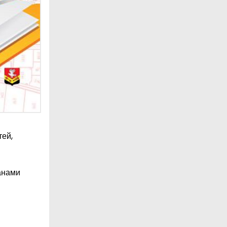
тей,
анами