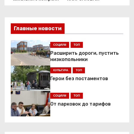
а
в
Главные новости
и
г
СОЦИУМ
ТОП
Расширить дороги, пустить
а
низкопольники
ц
КУЛЬТУРА
ТОП
Герои без постаментов
и
я
СОЦИУМ
ТОП
От парковок до тарифов
п
о