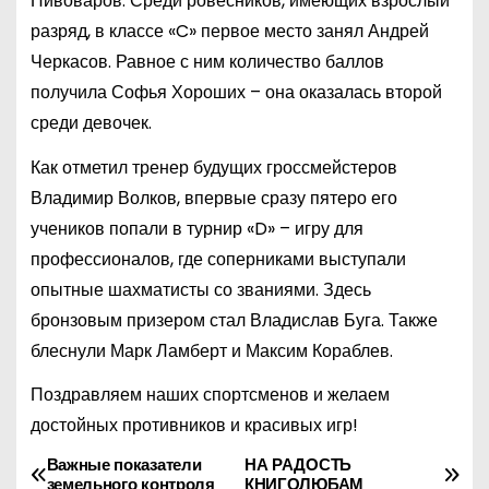
Пивоваров. Среди ровесников, имеющих взрослый
разряд, в классе «C» первое место занял Андрей
Черкасов. Равное с ним количество баллов
получила Софья Хороших – она оказалась второй
среди девочек.
Как отметил тренер будущих гроссмейстеров
Владимир Волков, впервые сразу пятеро его
учеников попали в турнир «D» – игру для
профессионалов, где соперниками выступали
опытные шахматисты со званиями. Здесь
бронзовым призером стал Владислав Буга. Также
блеснули Марк Ламберт и Максим Кораблев.
Поздравляем наших спортсменов и желаем
достойных противников и красивых игр!
Важные показатели
НА РАДОСТЬ
Н
земельного контроля
КНИГОЛЮБАМ