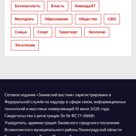
з
Безопасность
Власть
Команда47
а
Молодёжь
Образование
Общество
СВО
п
Семья
Спорт
Транспорт
Экология
и
Эксклюзив
с
я
м
Сетевое издание «Заневский вестник» зарегистрировано в
Федеральной службе по надзору в сфере связи, информационных
технологий и массовых коммуникаций 10 июня 2025 года.
Свидетельство о регистрации Эл № ФС77-89681.
Учредитель: администрация Заневского городского поселения
Всеволожского муниципального района Ленинградской области.