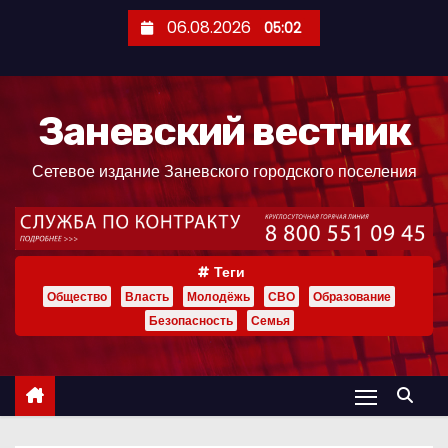
П
06.08.2026
05:02
е
р
е
Заневский вестник
й
т
Сетевое издание Заневского городского поселения
и
к
с
о
Теги
д
Общество
Власть
Молодёжь
СВО
Образование
е
Безопасность
Семья
р
ж
и
м