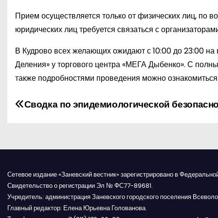
Прием осуществляется только от физических лиц, по в
юридических лиц требуется связаться с организаторами
В Кудрово всех желающих ожидают с 10:00 до 23:00 на
Деления» у торгового центра «МЕГА Дыбенко». С полн
также подробностями проведения можно ознакомиться 
Н
Сводка по эпидемиологической безопасн
а
в
и
Сетевое издание «Заневский вестник» зарегистрировано в Федерально
г
Свидетельство о регистрации Эл № ФС77-89681.
Учредитель: администрация Заневского городского поселения Всеволо
а
Главный редактор: Елена Юрьевна Голованова.