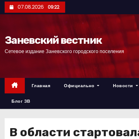
П
07.08.2026
09:22
е
р
е
Заневский вестник
й
т
Сетевое издание Заневского городского поселения
и
к
с
о
Главная
Официально
Новости
д
е
Блог ЗВ
р
ж
и
В области стартовал
м