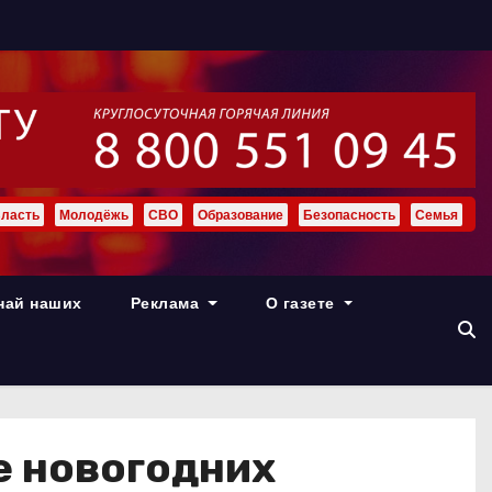
ласть
Молодёжь
СВО
Образование
Безопасность
Семья
най наших
Реклама
О газете
е новогодних