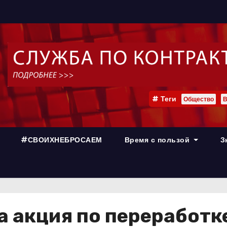
Теги
Общество
В
#СВОИХНЕБРОСАЕМ
Время с пользой
З
а акция по переработк