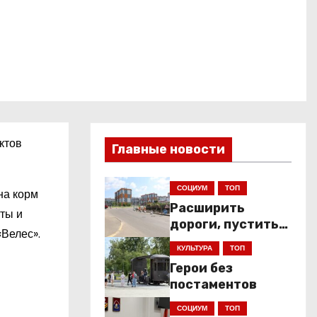
ктов
Главные новости
СОЦИУМ
ТОП
на корм
Расширить
ты и
дороги, пустить
«Велес».
низкопольники
КУЛЬТУРА
ТОП
Герои без
постаментов
СОЦИУМ
ТОП