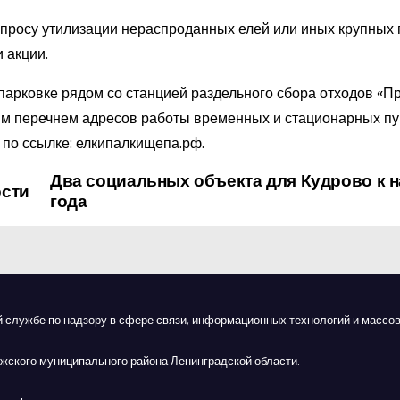
опросу утилизации нераспроданных елей или иных крупных 
 акции.
 парковке рядом со станцией раздельного сбора отходов «П
ым перечнем адресов работы временных и стационарных пун
по ссылке: елкипалкищепа.рф.
Два социальных объекта для Кудрово к 
ости
года
й службе по надзору в сфере связи, информационных технологий и массов
жского муниципального района Ленинградской области.