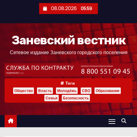
П
08.08.2026
05:59
е
р
е
Заневский вестник
й
т
Сетевое издание Заневского городского поселения
и
к
с
о
Теги
д
Общество
Власть
Молодёжь
СВО
Образование
е
Семья
Безопасность
р
ж
и
м