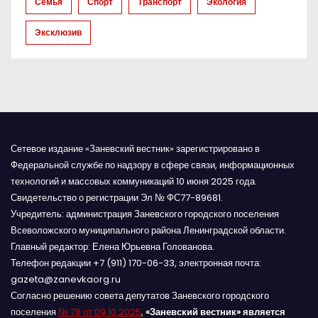
Семья
Спорт
Транспорт
Экология
с
Эксклюзив
я
м
Сетевое издание «Заневский вестник» зарегистрировано в
Федеральной службе по надзору в сфере связи, информационных
технологий и массовых коммуникаций 10 июня 2025 года.
Свидетельство о регистрации Эл № ФС77-89681.
Учредитель: администрация Заневского городского поселения
Всеволожского муниципального района Ленинградской области.
Главный редактор: Елена Юрьевна Голованова.
Телефон редакции +7 (911) 170-06-33, электронная почта:
gazeta@zanevkaorg.ru
Согласно решению совета депутатов Заневского городского
поселения
№ 78 от 09.10.2025
,
«Заневский вестник» является