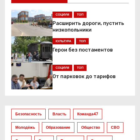
г
СОЦИУМ
ТОП
а
Расширить дороги, пустить
ц
низкопольники
КУЛЬТУРА
ТОП
и
Герои без постаментов
я
СОЦИУМ
ТОП
п
От парковок до тарифов
о
з
а
Безопасность
Власть
Команда47
п
Молодёжь
Образование
Общество
СВО
и