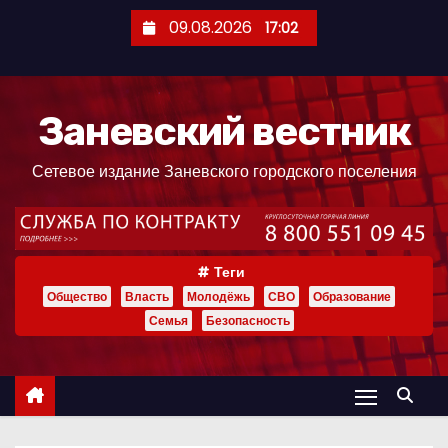
П
09.08.2026
17:02
е
р
е
Заневский вестник
й
т
Сетевое издание Заневского городского поселения
и
к
с
о
Теги
д
Общество
Власть
Молодёжь
СВО
Образование
е
Семья
Безопасность
р
ж
и
м