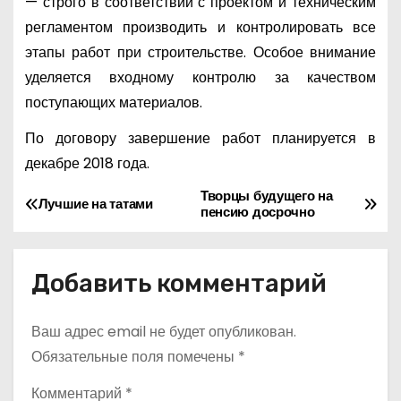
— строго в соответствии с проектом и техническим
регламентом производить и контролировать все
этапы работ при строительстве. Особое внимание
уделяется входному контролю за качеством
поступающих материалов.
По договору завершение работ планируется в
декабре 2018 года.
Творцы будущего на
Н
Лучшие на татами
пенсию досрочно
а
в
Добавить комментарий
и
Ваш адрес email не будет опубликован.
г
Обязательные поля помечены
*
а
Комментарий
*