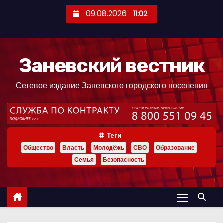
П
09.08.2026
11:02
е
р
е
Заневский вестник
й
т
Сетевое издание Заневского городского поселения
и
к
с
о
Теги
д
Общество
Власть
Молодёжь
СВО
Образование
е
Семья
Безопасность
р
ж
и
м