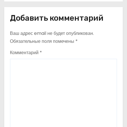
в
Добавить комментарий
и
г
Ваш адрес email не будет опубликован.
а
Обязательные поля помечены
*
ц
Комментарий
*
и
я
п
о
з
а