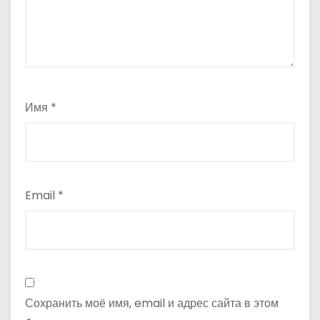
п
и
с
Имя
*
я
м
Email
*
Сохранить моё имя, email и адрес сайта в этом