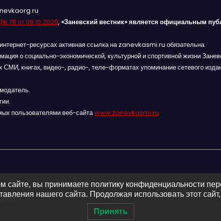
anevkaorg.ru
я
№ 78 от 09.10.2025
,
«Заневский вестник» является официальным пуб
интернет-ресурсах активная ссылка на zanevkasmi.ru обязательна.
мация о социально-экономической, культурной и спортивной жизни Заневс
 СМИ, книгах, видео-, радио-, теле-форматах упоминание сетевого изда
амодатель.
гии.
мых пользователями веб-сайта
www.zanevkasmi.ru
м сайте, вы принимаете политику конфиденциальности пе
авления нашего сайта. Продолжая использовать этот сайт,
ления
Принять