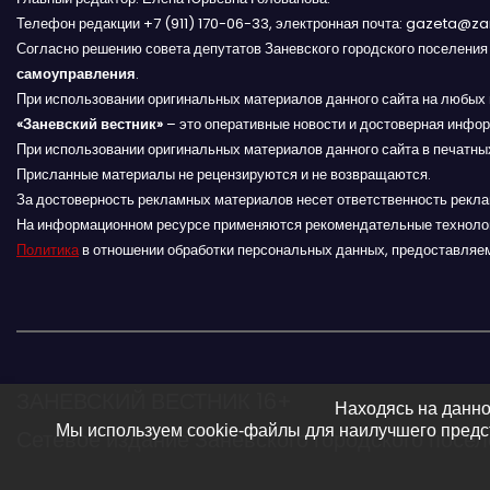
Телефон редакции +7 (911) 170-06-33, электронная почта: gazeta@z
ц
Согласно решению совета депутатов Заневского городского поселени
и
самоуправления
.
При использовании оригинальных материалов данного сайта на любых 
я
«Заневский вестник»
– это оперативные новости и достоверная инфор
При использовании оригинальных материалов данного сайта в печатных
п
Присланные материалы не рецензируются и не возвращаются.
За достоверность рекламных материалов несет ответственность рекл
о
На информационном ресурсе применяются рекомендательные техноло
Политика
в отношении обработки персональных данных, предоставляе
з
а
п
и
ЗАНЕВСКИЙ ВЕСТНИК 16+
Находясь на данно
Мы используем cookie-файлы для наилучшего предст
Сетевое издание Заневского городского посе
с