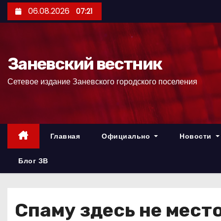
П
06.08.2026
07:21
е
р
е
Заневский вестник
й
т
Сетевое издание Заневского городского поселения
и
к
с
о
Главная
Официально
Новости
д
е
Блог ЗВ
р
ж
и
Спаму здесь не место
м