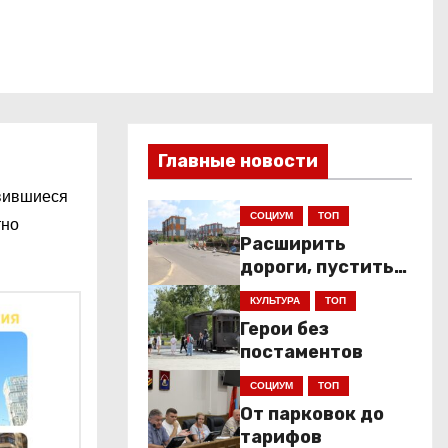
Главные новости
явившиеся
СОЦИУМ
ТОП
тно
Расширить
дороги, пустить
низкопольники
КУЛЬТУРА
ТОП
Герои без
постаментов
СОЦИУМ
ТОП
От парковок до
тарифов