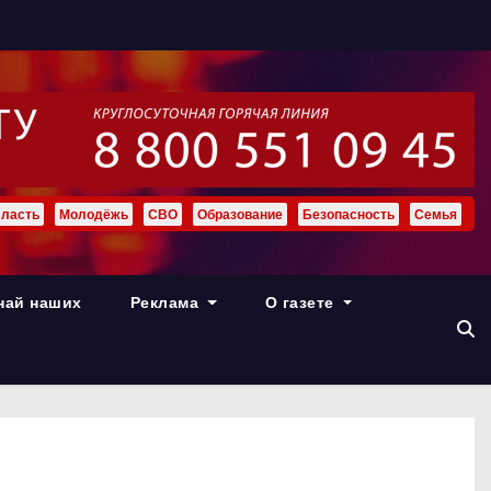
ласть
Молодёжь
СВО
Образование
Безопасность
Семья
най наших
Реклама
О газете