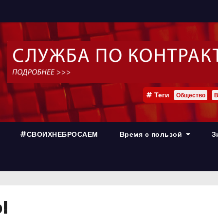
Теги
Общество
В
#СВОИХНЕБРОСАЕМ
Время с пользой
З
!