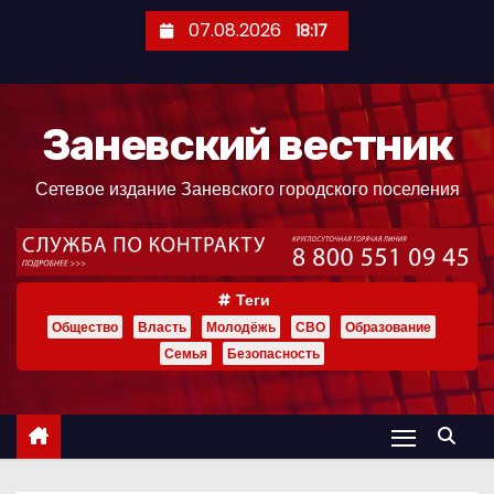
П
07.08.2026
18:17
е
р
е
Заневский вестник
й
т
Сетевое издание Заневского городского поселения
и
к
с
о
Теги
д
Общество
Власть
Молодёжь
СВО
Образование
е
Семья
Безопасность
р
ж
и
м