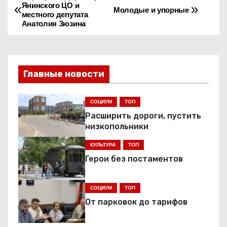
Н
Янинского ЦО и
Молодые и упорные
местного депутата
а
Анатолия Зюзина
в
и
Главные новости
г
СОЦИУМ
ТОП
а
Расширить дороги, пустить
ц
низкопольники
КУЛЬТУРА
ТОП
и
Герои без постаментов
я
СОЦИУМ
ТОП
п
От парковок до тарифов
о