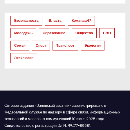
з
а
Безопасность
Власть
Команда47
п
Молодёжь
Образование
Общество
СВО
и
Семья
Спорт
Транспорт
Экология
с
Эксклюзив
я
м
Сетевое издание «Заневский вестник» зарегистрировано в
Федеральной службе по надзору в сфере связи, информационных
технологий и массовых коммуникаций 10 июня 2025 года.
Свидетельство о регистрации Эл № ФС77-89681.