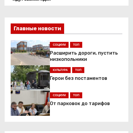
а
в
Главные новости
и
г
СОЦИУМ
ТОП
Расширить дороги, пустить
а
низкопольники
ц
КУЛЬТУРА
ТОП
Герои без постаментов
и
я
СОЦИУМ
ТОП
От парковок до тарифов
п
о