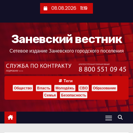
П
08.08.2026
11:19
е
р
е
Заневский вестник
й
т
Сетевое издание Заневского городского поселения
и
к
с
о
Теги
д
Общество
Власть
Молодёжь
СВО
Образование
е
Семья
Безопасность
р
ж
и
м