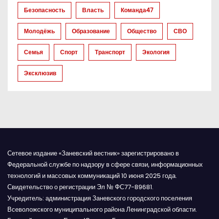
з
Безопасность
Власть
Команда47
а
Молодёжь
Образование
Общество
СВО
п
Семья
Спорт
Транспорт
Экология
и
Эксклюзив
с
я
м
Сетевое издание «Заневский вестник» зарегистрировано в
Федеральной службе по надзору в сфере связи, информационных
технологий и массовых коммуникаций 10 июня 2025 года.
Свидетельство о регистрации Эл № ФС77-89681.
Учредитель: администрация Заневского городского поселения
Всеволожского муниципального района Ленинградской области.