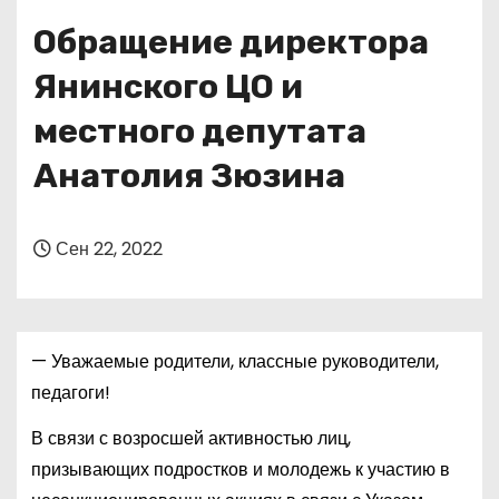
о
Обращение директора
м
у
Янинского ЦО и
местного депутата
Анатолия Зюзина
Сен 22, 2022
— Уважаемые родители, классные руководители,
педагоги!
В связи с возросшей активностью лиц,
призывающих подростков и молодежь к участию в