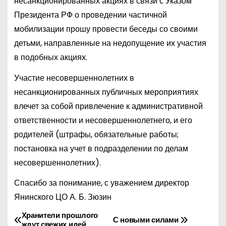
несанкционированных акциях в связи с Указом
Президента РФ о проведении частичной
мобилизации прошу провести беседы со своими
детьми, направленные на недопущение их участия
в подобных акциях.
Участие несовершеннолетних в
несанкционированных публичных мероприятиях
влечет за собой привлечение к административной
ответственности и несовершеннолетнего, и его
родителей (штрафы, обязательные работы;
постановка на учет в подразделении по делам
несовершеннолетних).
Спасибо за понимание, с уважением директор
Янинского ЦО А. Б. Зюзин
Хранители прошлого
Н
С новыми силами
ждут свежих идей