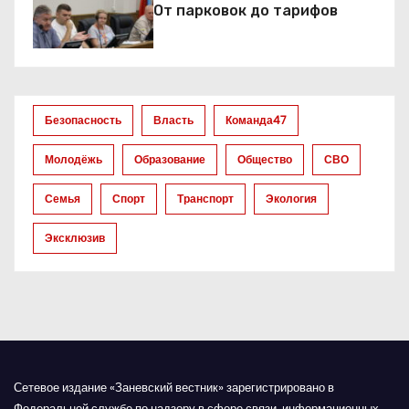
От парковок до тарифов
о
з
а
Безопасность
Власть
Команда47
п
Молодёжь
Образование
Общество
СВО
и
Семья
Спорт
Транспорт
Экология
с
Эксклюзив
я
м
Сетевое издание «Заневский вестник» зарегистрировано в
Федеральной службе по надзору в сфере связи, информационных