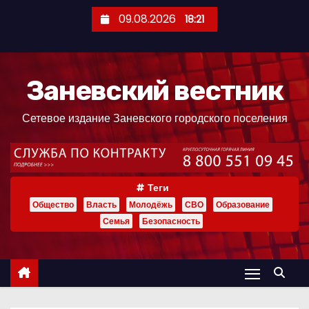
П
09.08.2026
18:21
е
р
е
Заневский вестник
й
т
Сетевое издание Заневского городского поселения
и
к
с
о
Теги
д
Общество
Власть
Молодёжь
СВО
Образование
е
Семья
Безопасность
р
ж
и
м