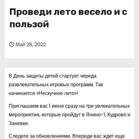
о
Проведи лето весело и с
м
у
пользой
Май 28, 2022
В День защиты детей стартует череда
развлекательных игровых программ. Так
начинается «Нескучное лето»!
Приглашаем вас 1 июня сразу на три увлекательных
мероприятия, которые пройдут в Янино-1, Кудрово и
Заневке.
Следите за обновлениями. Впереди вас ждет еще