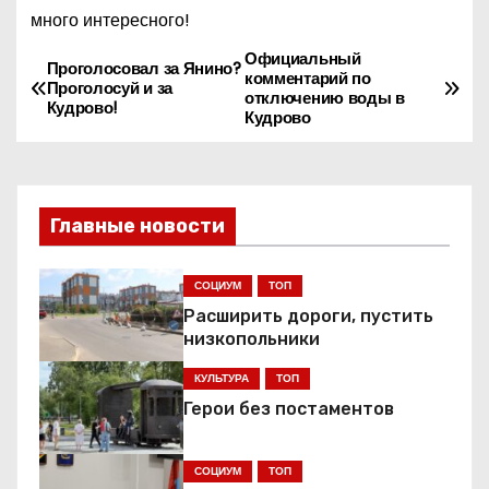
много интересного!
Официальный
Н
Проголосовал за Янино?
комментарий по
Проголосуй и за
отключению воды в
а
Кудрово!
Кудрово
в
и
Главные новости
г
СОЦИУМ
ТОП
а
Расширить дороги, пустить
ц
низкопольники
КУЛЬТУРА
ТОП
и
Герои без постаментов
я
СОЦИУМ
ТОП
п