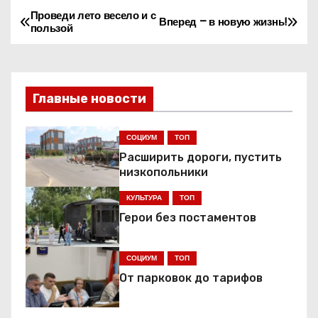
Проведи лето весело и с
Н
Вперед – в новую жизнь!
пользой
а
в
Главные новости
и
г
СОЦИУМ
ТОП
Расширить дороги, пустить
а
низкопольники
ц
КУЛЬТУРА
ТОП
Герои без постаментов
и
я
СОЦИУМ
ТОП
От парковок до тарифов
п