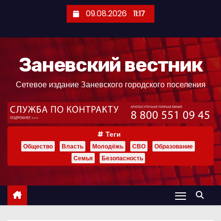
П
09.08.2026
11:17
е
р
е
Заневский вестник
й
т
Сетевое издание Заневского городского поселения
и
к
с
о
Теги
д
Общество
Власть
Молодёжь
СВО
Образование
е
Семья
Безопасность
р
ж
и
м