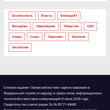
о
з
Безопасность
Власть
Команда47
а
Молодёжь
Образование
Общество
СВО
п
Семья
Спорт
Транспорт
Экология
и
Эксклюзив
с
я
м
Сетевое издание «Заневский вестник» зарегистрировано в
Федеральной службе по надзору в сфере связи, информационных
технологий и массовых коммуникаций 10 июня 2025 года.
Свидетельство о регистрации Эл № ФС77-89681.