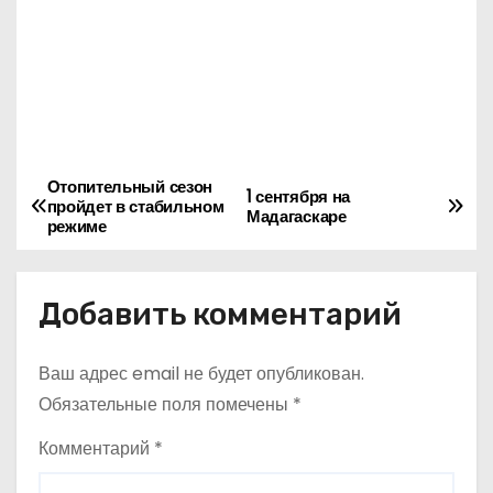
Отопительный сезон
Н
1 сентября на
пройдет в стабильном
Мадагаскаре
режиме
а
в
Добавить комментарий
и
Ваш адрес email не будет опубликован.
г
Обязательные поля помечены
*
а
Комментарий
*
ц