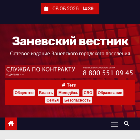
П
08.08.2026
14:39
е
р
е
Заневский вестник
й
т
Сетевое издание Заневского городского поселения
и
к
с
о
Теги
д
Общество
Власть
Молодёжь
СВО
Образование
е
Семья
Безопасность
р
ж
и
м