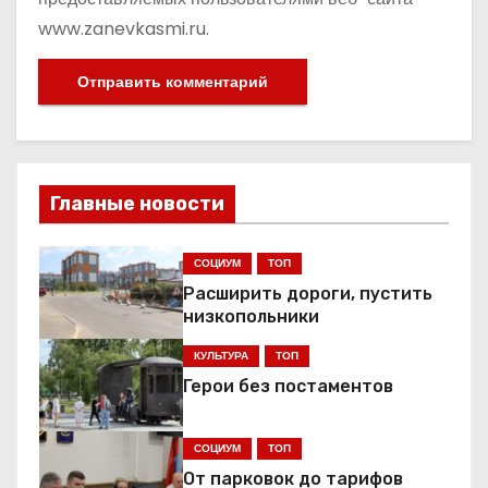
www.zanevkasmi.ru.
Главные новости
СОЦИУМ
ТОП
Расширить дороги, пустить
низкопольники
КУЛЬТУРА
ТОП
Герои без постаментов
СОЦИУМ
ТОП
От парковок до тарифов