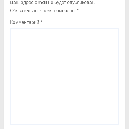
Ваш адрес email не будет опубликован.
а
Обязательные поля помечены
*
ц
Комментарий
*
и
я
п
о
з
а
п
и