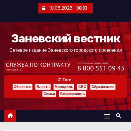
П
10.08.2026
08:33
е
р
е
Заневский вестник
й
т
Сетевое издание Заневского городского поселения
и
к
с
о
Теги
д
Общество
Власть
Молодёжь
СВО
Образование
е
Семья
Безопасность
р
ж
и
м