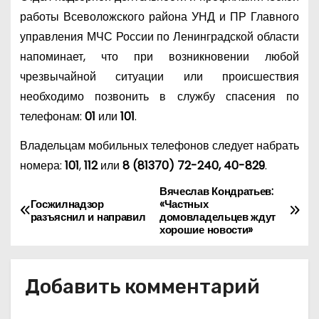
работы Всеволожского района УНД и ПР Главного
управления МЧС России по Ленинградской области
напоминает, что при возникновении любой
чрезвычайной ситуации или происшествия
необходимо позвонить в службу спасения по
телефонам:
01
или
101
.
Владельцам мобильных телефонов следует набрать
номера:
101
,
112
или
8 (81370) 72-240, 40-829
.
Вячеслав Кондратьев:
Н
Госжилнадзор
«Частных
разъяснил и направил
домовладельцев ждут
а
хорошие новости»
в
Добавить комментарий
и
г