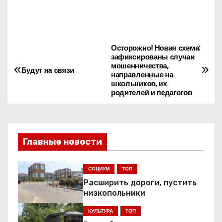
Осторожно! Новая схема:
Н
зафиксированы случаи
мошенничества,
а
Будут на связи
направленные на
школьников, их
в
родителей и педагогов
и
г
Главные новости
а
СОЦИУМ
ТОП
ц
Расширить дороги, пустить
низкопольники
и
КУЛЬТУРА
ТОП
я