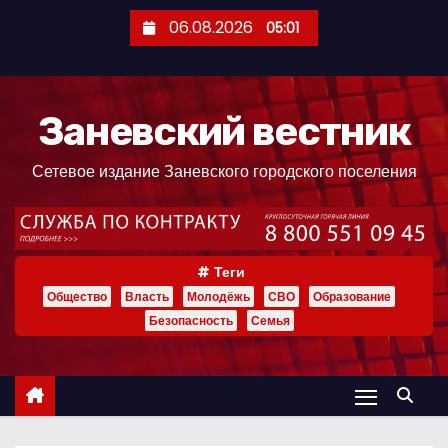
П
06.08.2026
05:01
е
р
е
Заневский вестник
й
т
Сетевое издание Заневского городского поселения
и
к
с
о
Теги
д
Общество
Власть
Молодёжь
СВО
Образование
е
Безопасность
Семья
р
ж
и
м