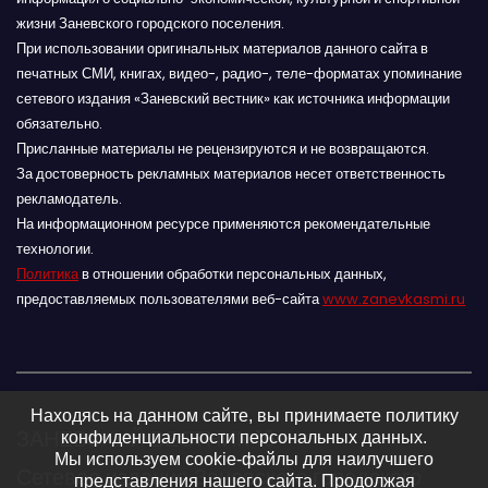
жизни Заневского городского поселения.
При использовании оригинальных материалов данного сайта в
печатных СМИ, книгах, видео-, радио-, теле-форматах упоминание
сетевого издания «Заневский вестник» как источника информации
обязательно.
Присланные материалы не рецензируются и не возвращаются.
За достоверность рекламных материалов несет ответственность
рекламодатель.
На информационном ресурсе применяются рекомендательные
технологии.
Политика
в отношении обработки персональных данных,
предоставляемых пользователями веб-сайта
www.zanevkasmi.ru
Находясь на данном сайте, вы принимаете политику
ЗАНЕВСКИЙ ВЕСТНИК 16+
конфиденциальности персональных данных.
Мы используем cookie-файлы для наилучшего
Сетевое издание Заневского городского
представления нашего сайта. Продолжая