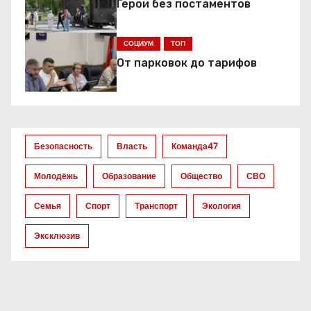
Герои без постаментов
п
СОЦИУМ
ТОП
о
От парковок до тарифов
з
а
п
Безопасность
Власть
Команда47
и
Молодёжь
Образование
Общество
СВО
с
Семья
Спорт
Транспорт
Экология
я
Эксклюзив
м