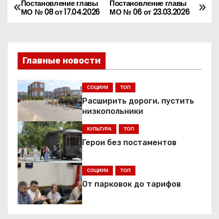
Постановление главы
Постановление главы
Н
МО № 08 от 17.04.2026
МО № 06 от 23.03.2026
а
в
Главные новости
и
г
СОЦИУМ
ТОП
Расширить дороги, пустить
а
низкопольники
ц
КУЛЬТУРА
ТОП
Герои без постаментов
и
я
СОЦИУМ
ТОП
От парковок до тарифов
п
о