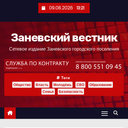
П
09.08.2026
13:21
е
р
е
Заневский вестник
й
т
Сетевое издание Заневского городского поселения
и
к
с
о
Теги
д
Общество
Власть
Молодёжь
СВО
Образование
е
Семья
Безопасность
р
ж
и
м