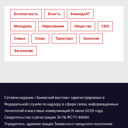
з
Безопасность
Власть
Команда47
а
Молодёжь
Образование
Общество
СВО
п
Семья
Спорт
Транспорт
Экология
и
Эксклюзив
с
я
м
Сетевое издание «Заневский вестник» зарегистрировано в
Федеральной службе по надзору в сфере связи, информационных
технологий и массовых коммуникаций 10 июня 2025 года.
Свидетельство о регистрации Эл № ФС77-89681.
Учредитель: администрация Заневского городского поселения