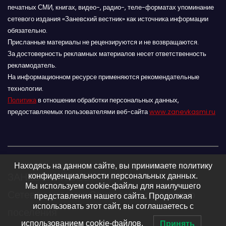
печатных СМИ, книгах, видео-, радио-, теле-форматах упоминание
сетевого издания «Заневский вестник» как источника информации
обязательно.
Присланные материалы не рецензируются и не возвращаются.
За достоверность рекламных материалов несет ответственность
рекламодатель.
На информационном ресурсе применяются рекомендательные
технологии.
Политика
в отношении обработки персональных данных,
предоставляемых пользователями веб-сайта
www.zanevkasmi.ru
Находясь на данном сайте, вы принимаете политику
ЗАНЕВСКИЙ ВЕСТНИК 16+
конфиденциальности персональных данных.
Мы используем cookie-файлы для наилучшего
Сетевое издание Заневского городского
представления нашего сайта. Продолжая
использовать этот сайт, вы соглашаетесь с
поселения
использованием cookie-файлов.
Принять