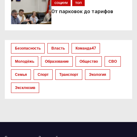
я
СОЦИУМ
ТОП
От парковок до тарифов
п
о
з
Безопасность
Власть
Команда47
а
Молодёжь
Образование
Общество
СВО
п
Семья
Спорт
Транспорт
Экология
и
Эксклюзив
с
я
м