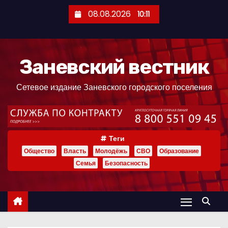
П
08.08.2026
10:11
е
р
е
Заневский вестник
й
т
Сетевое издание Заневского городского поселения
и
к
с
о
Теги
д
Общество
Власть
Молодёжь
СВО
Образование
е
Семья
Безопасность
р
ж
и
м