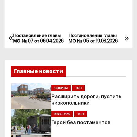
Постановление главы
Постановление главы
Н
МО № 07 от 06.04.2026
МО № 05 от 19.03.2026
а
в
Главные новости
и
г
СОЦИУМ
ТОП
Расширить дороги, пустить
а
низкопольники
ц
КУЛЬТУРА
ТОП
Герои без постаментов
и