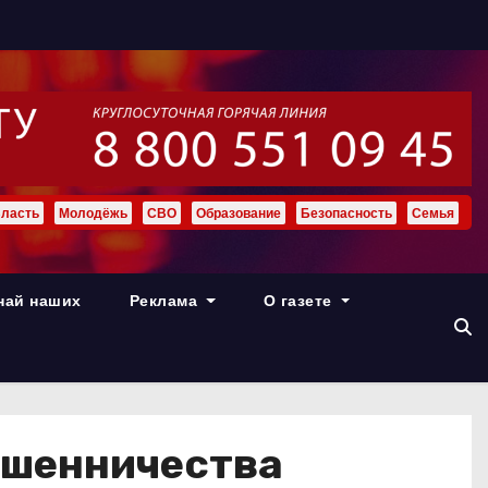
ласть
Молодёжь
СВО
Образование
Безопасность
Семья
най наших
Реклама
О газете
ошенничества