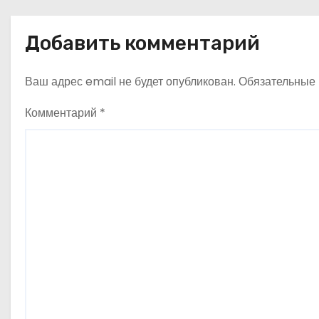
а
в
Добавить комментарий
и
Ваш адрес email не будет опубликован.
Обязательные
г
Комментарий
*
а
ц
и
я
п
о
з