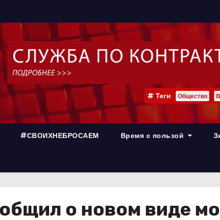
Теги
Общество
В
#СВОИХНЕБРОСАЕМ
Время с пользой
З
общил о новом виде м