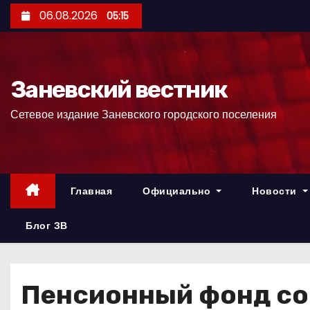
П
06.08.2026
05:15
е
р
е
Заневский вестник
й
т
Сетевое издание Заневского городского поселения
и
к
с
о
Главная
Официально
Новости
д
е
Блог ЗВ
р
ж
и
Пенсионный фонд со
м