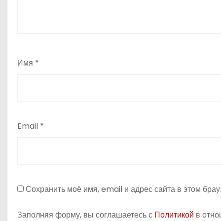
а
п
и
Имя
*
с
я
м
Email
*
Сохранить моё имя, email и адрес сайта в этом бр
Заполняя форму, вы соглашаетесь с
Политикой
в отно