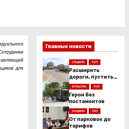
идуального
Главные новости
Сотрудники
ставляющей
СОЦИУМ
ТОП
вщиков для
Расширить
дороги, пустить
низкопольники
КУЛЬТУРА
ТОП
Герои без
постаментов
СОЦИУМ
ТОП
От парковок до
тарифов