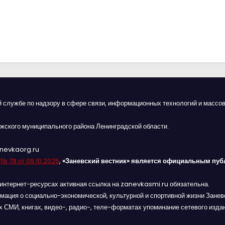
й службе по надзору в сфере связи, информационных технологий и массов
жского муниципального района Ленинградской области.
anevkaorg.ru
я
№ 78 от 09.10.2025
,
«Заневский вестник» является официальным пуб
интернет-ресурсах активная ссылка на zanevkasmi.ru обязательна.
мация о социально-экономической, культурной и спортивной жизни Заневс
 СМИ, книгах, видео-, радио-, теле-форматах упоминание сетевого изда