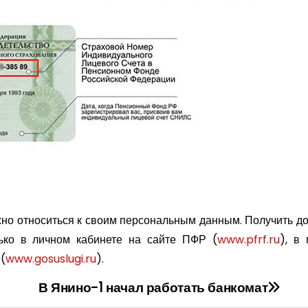
но относиться к своим персональным данным. Получить д
ко в личном кабинете на сайте ПФР (
www.pfrf.ru
), в
(
www.gosuslugi.ru
).
В Янино-1 начал работать банкомат