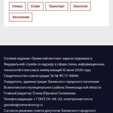
и
Семья
Спорт
Транспорт
Экология
с
Эксклюзив
я
м
Сетевое издание «Заневский вестник» зарегистрировано в
Федеральной службе по надзору в сфере связи, информационных
технологий и массовых коммуникаций 10 июня 2025 года.
Свидетельство о регистрации Эл № ФС77-89681.
Учредитель: администрация Заневского городского поселения
Всеволожского муниципального района Ленинградской области.
Главный редактор: Елена Юрьевна Голованова.
Телефон редакции +7 (911) 170-06-33, электронная почта:
gazeta@zanevkaorg.ru
Согласно решению совета депутатов Заневского городского