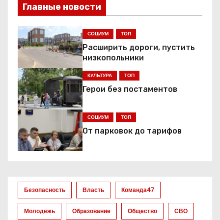
и
Главные новости
г
СОЦИУМ
ТОП
а
Расширить дороги, пустить
низкопольники
ц
КУЛЬТУРА
ТОП
и
Герои без постаментов
я
СОЦИУМ
ТОП
п
От парковок до тарифов
о
з
а
Безопасность
Власть
Команда47
п
Молодёжь
Образование
Общество
СВО