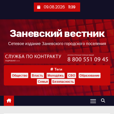
П
09.08.2026
11:39
е
р
е
Заневский вестник
й
т
Сетевое издание Заневского городского поселения
и
к
с
о
Теги
д
Общество
Власть
Молодёжь
СВО
Образование
е
Семья
Безопасность
р
ж
и
м