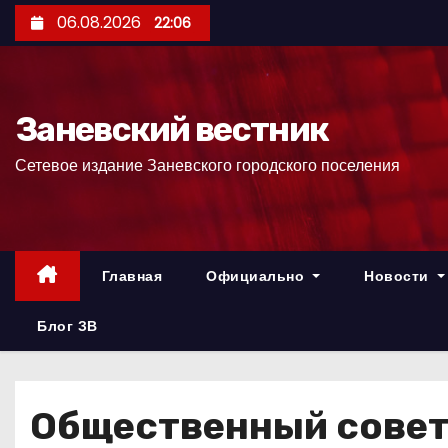
П
06.08.2026
22:06
е
р
е
Заневский вестник
й
т
Сетевое издание Заневского городского поселения
и
к
с
о
Главная
Официально
Новости
д
е
Блог ЗВ
р
ж
и
Общественный совет 
м