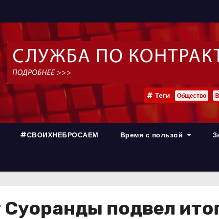
Теги
Общество
В
#СВОИХНЕБРОСАЕМ
Время с пользой
З
Суоранды подвел итог