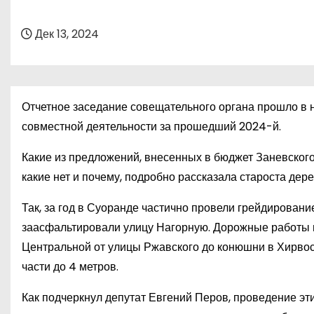
о
м
Дек 13, 2024
у
Отчетное заседание совещательного органа прошло в но
совместной деятельности за прошедший 2024-й.
Какие из предложений, внесенных в бюджет Заневского
какие нет и почему, подробно рассказала староста дер
Так, за год в Суоранде частично провели грейдировани
заасфальтировали улицу Нагорную. Дорожные работы п
Центральной от улицы Ржавского до конюшни в Хирвос
части до 4 метров.
Как подчеркнул депутат Евгений Перов, проведение эт