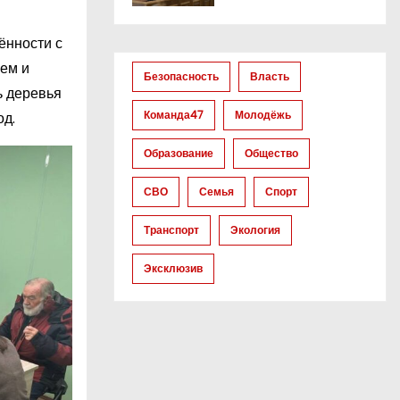
ённости с
ем и
Безопасность
Власть
ь деревья
Команда47
Молодёжь
од.
Образование
Общество
СВО
Семья
Спорт
Транспорт
Экология
Эксклюзив