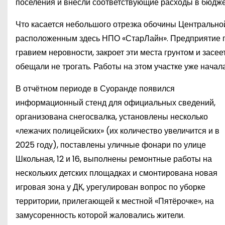
поселения и внесли соответствующие расходы в бюдже
Что касается небольшого отрезка обочины Центральной
расположенным здесь НПО «СтарЛайн». Предприятие пе
гравием неровности, закроет эти места грунтом и засе
обещали не трогать. Работы на этом участке уже начал
В отчётном периоде в Суоранде появился
информационный стенд для официальных сведений,
организована снегосвалка, установлены несколько
«лежачих полицейских» (их количество увеличится и в
2025 году), поставлены уличные фонари по улице
Школьная, 12 и 16, выполнены ремонтные работы на
нескольких детских площадках и смонтирована новая
игровая зона у ДК, урегулирован вопрос по уборке
территории, прилегающей к местной «Пятёрочке», на
замусоренность которой жаловались жители.