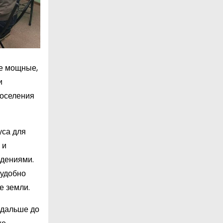
ее мощные,
и
поселения
уса для
 и
ждениями.
еудобно
е земли.
а дальше до