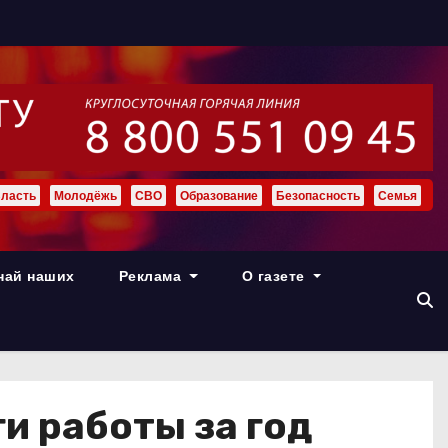
ласть
Молодёжь
СВО
Образование
Безопасность
Семья
най наших
Реклама
О газете
и работы за год