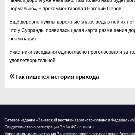
пьяной дороги уже накатано. Там только надо будет до
нормально», – прокомментировал Евгений Перов.
Ещё деревне нужны дорожные знаки, ведь в ней их нет
что у Суоранды появилась целая карта размещения дор
реализация.
Участники заседания единогласно проголосовали за то
удовлетворительной.
Н
Так пишется история прихода
а
в
и
Сетевое издание «Заневский вестник» зарегистрировано в Федерально
г
Свидетельство о регистрации Эл № ФС77-89681.
Учредитель: администрация Заневского городского поселения Всеволо