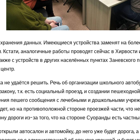
и хранения данных. Имеющиеся устройства заменят на бол
. Кстати, аналогичные работы проводят сейчас в Хирвости 
также с устройств в других населённых пунктах Заневского 
центр.
а не удаётся решить. Речь об организации школьного автоб
акону, т.к. есть социальный проезд, и создании пешеходной
ения пешего сообщения с лечебными и дошкольными учре
дет, но на противоположной стороне проезжей части, что н
у дороги из-за того, что на стороне Суоранды есть частны
ткрыли автосалон и автомойку, до него уже будет дорога, 