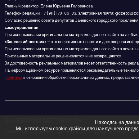
а
Главный редактор: Елена Юрьевна Голованова.
Телефон редакции +7 (911) 170-06-33, электронная почта: gazeta@z
ц
Согласно решению совета депутатов Заневского городского поселени
и
самоуправления
.
При использовании оригинальных материалов данного сайта на любых 
я
«Заневский вестник»
– это оперативные новости и достоверная инфор
При использовании оригинальных материалов данного сайта в печатных
п
Присланные материалы не рецензируются и не возвращаются.
За достоверность рекламных материалов несет ответственность рекл
о
На информационном ресурсе применяются рекомендательные техноло
Политика
в отношении обработки персональных данных, предоставляе
з
а
п
и
ЗАНЕВСКИЙ ВЕСТНИК 16+
Находясь на данно
Мы используем cookie-файлы для наилучшего предст
Сетевое издание Заневского городского посе
с