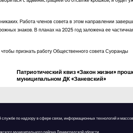
говориться с администрацией об отсыпке крошкой, и будет у
 никаких. Работа членов совета в этом направлении заверш
ожных знаков. В планах на 2025 год заложена ее частична
, чтобы признать работу Общественного совета Суоранды
Патриотический квиз «Закон жизни» прош
муниципальном ДК «Заневский»
й службе по надзору в сфере связи, информационных технологий и массов
жского муниципального района Ленинградской области.