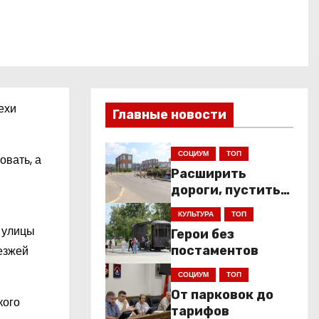
ехи
Главные новости
СОЦИУМ
ТОП
овать, а
Расширить
дороги, пустить
низкопольники
КУЛЬТУРА
ТОП
 улицы
Герои без
езжей
постаментов
СОЦИУМ
ТОП
От парковок до
кого
тарифов