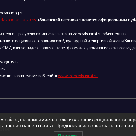
anevkaorg.ru
я
№ 78 от 09.10.2025
,
«Заневский вестник» является официальным пуб
интернет-ресурсах активная ссылка на zanevkasmi.ru обязательна.
мация о социально-экономической, культурной и спортивной жизни Заневс
 СМИ, книгах, видео-, радио-, теле-форматах упоминание сетевого изда
амодатель.
гии.
мых пользователями веб-сайта
www.zanevkasmi.ru
м сайте, вы принимаете политику конфиденциальности пе
авления нашего сайта. Продолжая использовать этот сайт,
ления