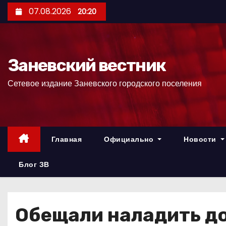
П
07.08.2026
20:20
е
р
е
Заневский вестник
й
т
Сетевое издание Заневского городского поселения
и
к
с
о
Главная
Официально
Новости
д
е
Блог ЗВ
р
ж
и
Обещали наладить д
м