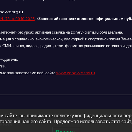
anevkaorg.ru
я
№ 78 от 09.10.2025
,
«Заневский вестник» является официальным пуб
интернет-ресурсах активная ссылка на zanevkasmi.ru обязательна.
мация о социально-экономической, культурной и спортивной жизни Заневс
 СМИ, книгах, видео-, радио-, теле-форматах упоминание сетевого изда
амодатель.
гии.
мых пользователями веб-сайта
www.zanevkasmi.ru
м сайте, вы принимаете политику конфиденциальности пе
авления нашего сайта. Продолжая использовать этот сайт,
ления
Принять