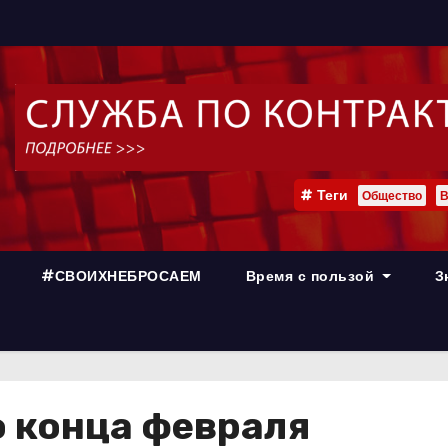
Теги
Общество
В
#СВОИХНЕБРОСАЕМ
Время с пользой
З
о конца февраля