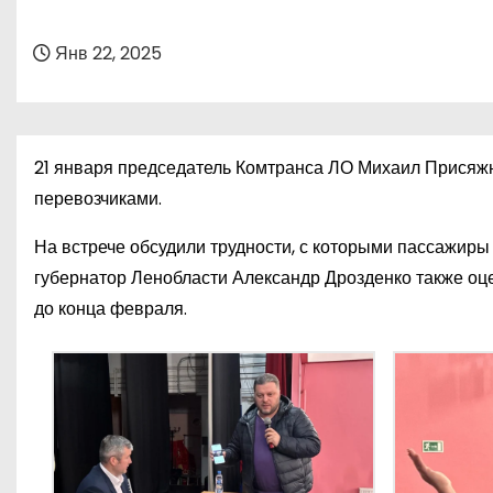
о
м
Янв 22, 2025
у
21 января председатель Комтранса ЛО Михаил Присяжн
перевозчиками.
На встрече обсудили трудности, с которыми пассажиры
губернатор Ленобласти Александр Дрозденко также оце
до конца февраля.