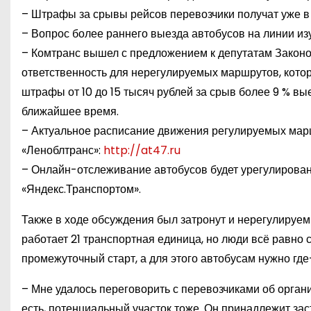
– Штрафы за срывы рейсов перевозчики получат уже в
– Вопрос более раннего выезда автобусов на линии изу
– Комтранс вышел с предложением к депутатам Закон
ответственность для нерегулируемых маршрутов, кото
штрафы от 10 до 15 тысяч рублей за срыв более 9 % вы
ближайшее время.
– Актуальное расписание движения регулируемых марш
«Леноблтранс»:
http://at47.ru
– Онлайн-отслеживание автобусов будет урегулировано
«Яндекс.Транспортом».
Также в ходе обсуждения был затронут и нерегулируем
работает 21 транспортная единица, но люди всё равно 
промежуточный старт, а для этого автобусам нужно где
– Мне удалось переговорить с перевозчиками об орган
есть, потенциальный участок тоже. Он принадлежит зас