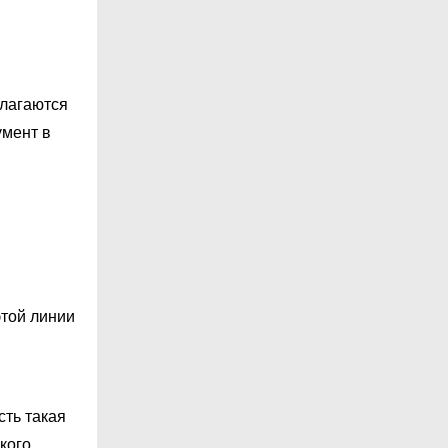
олагаются
умент в
этой линии
сть такая
кого