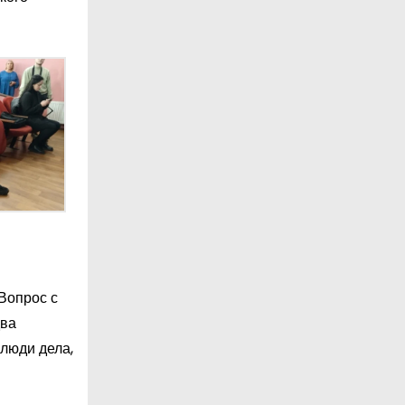
Вопрос с
два
 люди дела,