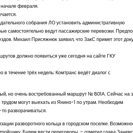
 начале февраля.
чается.
одательного собрания ЛО установить административную
рые самостоятельно ведут пассажирские перевозки. Предп
ездов. Михаил Присяжнюк заявил, что ЗакС примет этот док
рутов должно появиться уже сегодня на сайте ГКУ
 в течение трёх недель: Комтранс ведёт диалог с
ый, но очень востребованный маршрут № 801А. Сейчас на 
с трудом могут выехать из Янино-1 по утрам. Необходим
-то разворачиваться.
изации разворотного кольца в городском поселке. Возможно
тройщику. Будем вести переговоры, – отметил глава Заневс