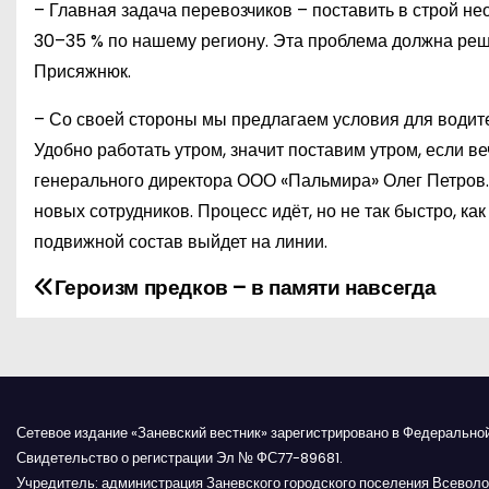
– Главная задача перевозчиков – поставить в строй не
30–35 % по нашему региону. Эта проблема должна ре
Присяжнюк.
– Со своей стороны мы предлагаем условия для водите
Удобно работать утром, значит поставим утром, если в
генерального директора ООО «Пальмира» Олег Петров. 
новых сотрудников. Процесс идёт, но не так быстро, к
подвижной состав выйдет на линии.
Героизм предков – в памяти навсегда
Н
а
в
и
Сетевое издание «Заневский вестник» зарегистрировано в Федерально
Свидетельство о регистрации Эл № ФС77-89681.
г
Учредитель: администрация Заневского городского поселения Всеволо