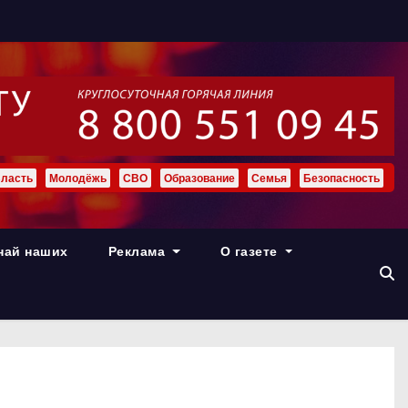
ласть
Молодёжь
СВО
Образование
Семья
Безопасность
най наших
Реклама
О газете