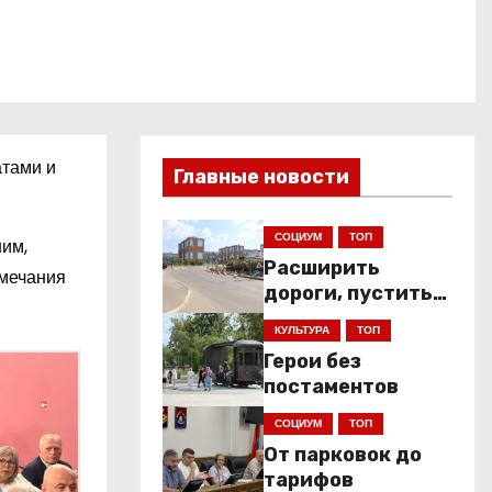
атами и
Главные новости
СОЦИУМ
ТОП
ним,
Расширить
амечания
дороги, пустить
низкопольники
КУЛЬТУРА
ТОП
Герои без
постаментов
СОЦИУМ
ТОП
От парковок до
тарифов