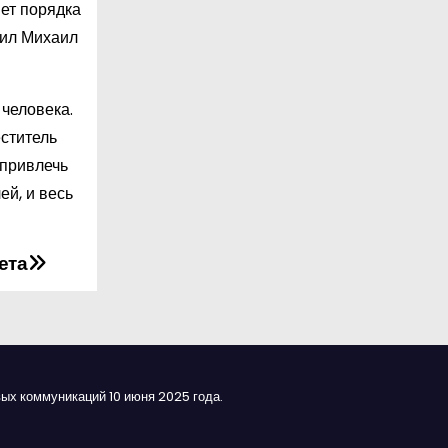
яет порядка
тил Михаил
человека.
еститель
 привлечь
ей, и весь
ета
ых коммуникаций 10 июня 2025 года.