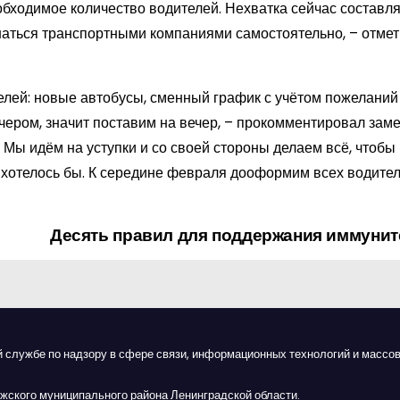
обходимое количество водителей. Нехватка сейчас составл
шаться транспортными компаниями самостоятельно, – отме
лей: новые автобусы, сменный график с учётом пожеланий 
ечером, значит поставим на вечер, – прокомментировал зам
Мы идём на уступки и со своей стороны делаем всё, чтобы
ак хотелось бы. К середине февраля дооформим всех водител
Десять правил для поддержания иммунит
й службе по надзору в сфере связи, информационных технологий и массов
жского муниципального района Ленинградской области.