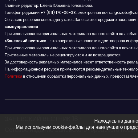
Главный редактор: Елена Юрьевна Голованова.
а
Телефон редакции +7 (911) 170-06-33, электронная почта: gazeta@z
Согласно решению совета депутатов Заневского городского поселени
ц
самоуправления
.
и
При использовании оригинальных материалов данного сайта на любых 
«Заневский вестник»
– это оперативные новости и достоверная инфор
я
При использовании оригинальных материалов данного сайта в печатных
Присланные материалы не рецензируются и не возвращаются.
п
За достоверность рекламных материалов несет ответственность рекл
На информационном ресурсе применяются рекомендательные техноло
о
Политика
в отношении обработки персональных данных, предоставляе
з
а
п
ЗАНЕВСКИЙ ВЕСТНИК 16+
Находясь на данно
и
Мы используем cookie-файлы для наилучшего предст
Сетевое издание Заневского городского посе