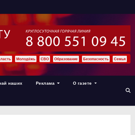
ласть
Молодёжь
СВО
Образование
Безопасность
Семья
най наших
Реклама
О газете