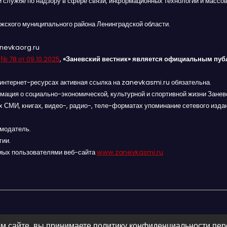
й службе по надзору в сфере связи, информационных технологий и массов
жского муниципального района Ленинградской области.
anevkaorg.ru
я
№ 78 от 09.10.2025
,
«Заневский вестник» является официальным пуб
интернет-ресурсах активная ссылка на zanevkasmi.ru обязательна.
мация о социально-экономической, культурной и спортивной жизни Заневс
 СМИ, книгах, видео-, радио-, теле-форматах упоминание сетевого изда
амодатель.
гии.
мых пользователями веб-сайта
www.zanevkasmi.ru
м сайте, вы принимаете политику конфиденциальности пе