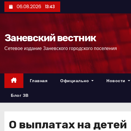
П
06.08.2026
13:43
е
р
е
Заневский вестник
й
т
Сетевое издание Заневского городского поселения
и
к
с
о
Главная
Официально
Новости
д
е
Блог ЗВ
р
ж
и
О выплатах на детей
м