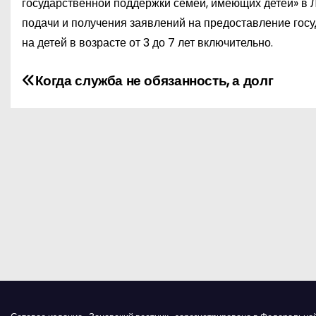
государственной поддержки семей, имеющих детей» в 
подачи и получения заявлений на предоставление гос
на детей в возрасте от 3 до 7 лет включительно.
Н
Когда служба не обязанность, а долг
а
в
и
г
а
ц
и
я