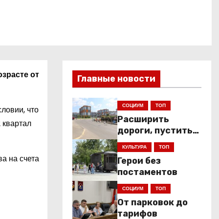
зрасте от
Главные новости
СОЦИУМ
ТОП
ловии, что
Расширить
 квартал
дороги, пустить
низкопольники
КУЛЬТУРА
ТОП
а на счета
Герои без
постаментов
СОЦИУМ
ТОП
От парковок до
тарифов