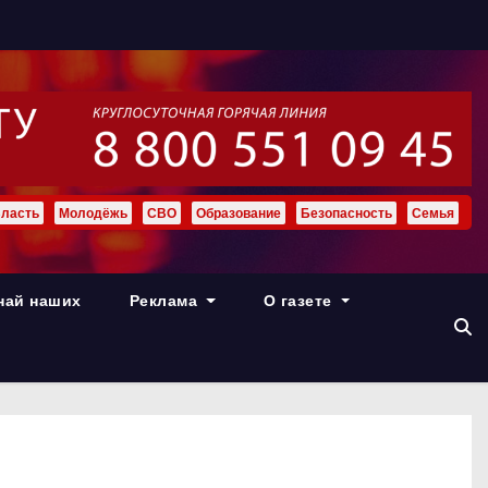
ласть
Молодёжь
СВО
Образование
Безопасность
Семья
най наших
Реклама
О газете