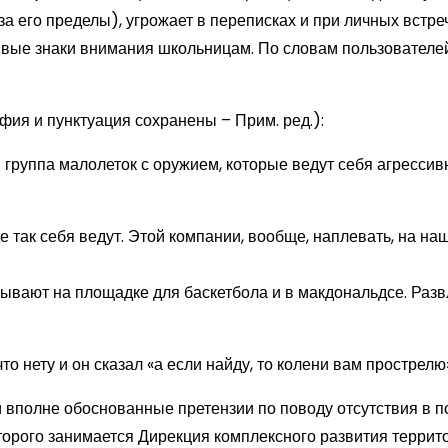
а его пределы), угрожает в переписках и при личных встре
ивые знаки внимания школьницам. По словам пользователей
.
фия и пунктуация сохранены – Прим. ред.):
я группа малолеток с оружием, которые ведут себя агресси
де так себя ведут. Этой компании, вообще, наплевать, на на
 бывают на площадке для баскетбола и в макдональдсе. Раз
то нету и он сказал «а если найду, то колени вам прострелю
и вполне обоснованные претензии по поводу отсутствия в 
оторого занимается Дирекция комплексного развития террит