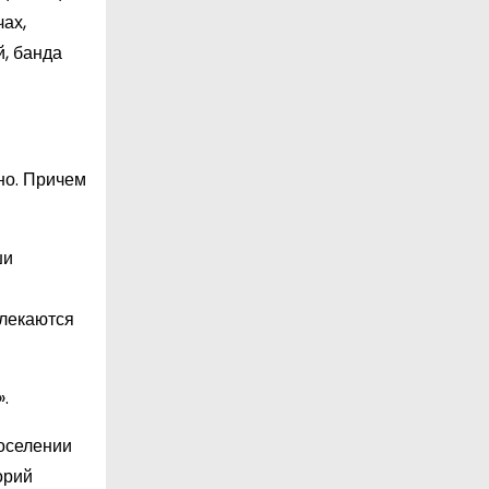
чах,
, банда
вно. Причем
ши
влекаются
».
поселении
орий