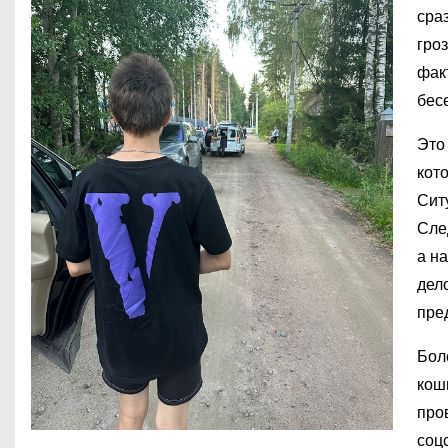
сра
гро
фак
бес
Это
кот
Сит
Сле
а н
дел
пре
Бол
кош
про
соц