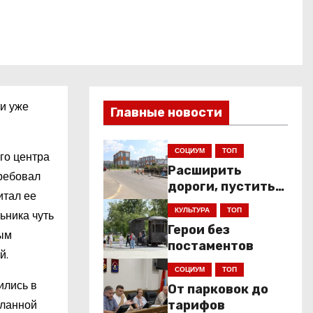
ли уже
Главные новости
СОЦИУМ
ТОП
го центра
Расширить
требовал
дороги, пустить
итал ее
низкопольники
КУЛЬТУРА
ТОП
ьника чуть
Герои без
рым
постаментов
й.
СОЦИУМ
ТОП
ились в
От парковок до
еланной
тарифов