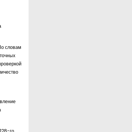
а
По словам
оточных
 проверкой
личество
явление
а
128-го