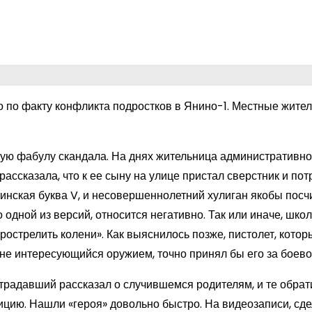
 по факту конфликта подростков в Янино-1. Местные жите
ткую фабулу скандала. На днях жительница административно
рассказала, что к ее сыну на улице пристал сверстник и по
инская буква V, и несовершеннолетний хулиган якобы посч
одной из версий, относится негативно. Так или иначе, школ
рострелить колени». Как выяснилось позже, пистолет, кото
 не интересующийся оружием, точно принял бы его за боево
традавший рассказал о случившемся родителям, и те обрат
ицию. Нашли «героя» довольно быстро. На видеозаписи, сд