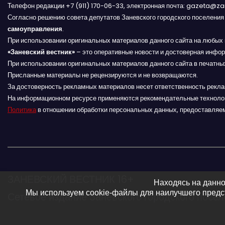
Телефон редакции +7 (911) 170-06-33, электронная почта: gazeta@z
ц
Согласно решению совета депутатов Заневского городского поселени
и
самоуправления
.
При использовании оригинальных материалов данного сайта на любых 
я
«Заневский вестник»
– это оперативные новости и достоверная инфор
При использовании оригинальных материалов данного сайта в печатных
п
Присланные материалы не рецензируются и не возвращаются.
За достоверность рекламных материалов несет ответственность рекл
о
На информационном ресурсе применяются рекомендательные техноло
Политика
в отношении обработки персональных данных, предоставляе
з
а
п
и
ЗАНЕВСКИЙ ВЕСТНИК 16+
Находясь на данно
Мы используем cookie-файлы для наилучшего предст
Сетевое издание Заневского городского посе
с
я