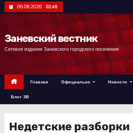
П
06.08.2026
02:46
е
р
е
Заневский вестник
й
т
Сетевое издание Заневского городского поселения
и
к
с
о
Главная
Официально
Новости
д
е
Блог ЗВ
р
ж
и
Недетские разборки
м