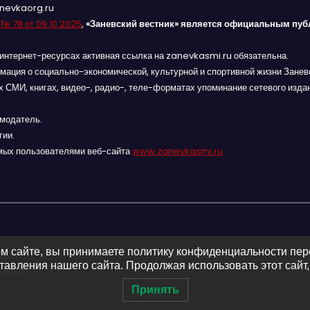
anevkaorg.ru
я
№ 78 от 09.10.2025
,
«Заневский вестник» является официальным пуб
интернет-ресурсах активная ссылка на zanevkasmi.ru обязательна.
мация о социально-экономической, культурной и спортивной жизни Заневс
 СМИ, книгах, видео-, радио-, теле-форматах упоминание сетевого изда
амодатель.
гии.
мых пользователями веб-сайта
www.zanevkasmi.ru
м сайте, вы принимаете политику конфиденциальности пе
авления нашего сайта. Продолжая использовать этот сайт,
ления
Принять