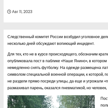
о
м
Авг 11, 2023
у
Следственный комитет России возбудил уголовное дело
несколько дней обсуждают вопиющий инцидент.
Для тех, кто не в курсе происходящего, обозначим кра
опубликовала пост в паблике «Наше Янино», в котором 
немедленно снять футболку. На одежде размещена лат
символом специальной военной операции, к которой, по 
не раздели прямо посреди улицы, да еще и угрожали «п
размахивал парень, оказался пневматикой, но человек,
Пос
пол