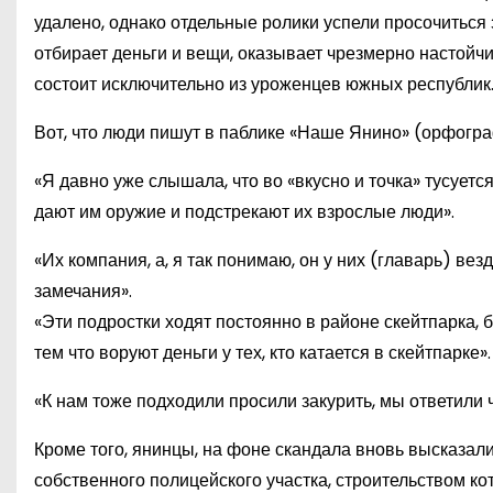
удалено, однако отдельные ролики успели просочиться з
отбирает деньги и вещи, оказывает чрезмерно настойч
состоит исключительно из уроженцев южных республик
Вот, что люди пишут в паблике «Наше Янино» (орфогра
«Я давно уже слышала, что во «вкусно и точка» тусуетс
дают им оружие и подстрекают их взрослые люди».
«Их компания, а, я так понимаю, он у них (главарь) вез
замечания».
«Эти подростки ходят постоянно в районе скейтпарка,
тем что воруют деньги у тех, кто катается в скейтпарке».
«К нам тоже подходили просили закурить, мы ответили ч
Кроме того, янинцы, на фоне скандала вновь высказал
собственного полицейского участка, строительством к