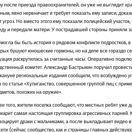
зу после приезда правоохранителей, он уже не выглядит хр
зным, явно нервничает и требует показать ему записи, док
т угроз. Но вместо этого ему показали полицейский участок,
еду и передали матери. У пострадавшей стороны приняли з
 могла бы быть история о рядовом конфликте подростков, в
орых бушуют юношеские гормоны, но на деле все гораздо се
уация раскрутилась за считанные часы. Оперативно подкл
дственный комитет. Александр Бастрыкин поручил провести
акануне региональные издания сообщили, что возбуждено у
о по статье «Хулиганство, совершенное группой лиц с при
дметов, похожих на оружие».
ее того, жители поселка сообщают, что местных ребят уже 
марит самая настоящая группировка агрессивных парней. 
воцирует драки с мальчиками, а после выкладывает видео в
сети (сейчас сообщество, как и страницы главных действую