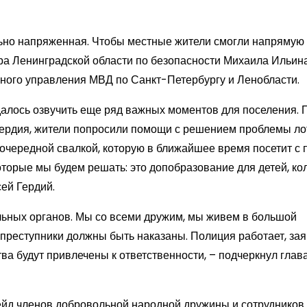
льно напряженная. Чтобы местные жители смогли напрямую
ора Ленинградской области по безопасности Михаила Ильин
вного управления МВД по Санкт-Петербургу и Ленобласти.
далось озвучить еще ряд важных моментов для поселения. 
Гердия, жители попросили помощи с решением проблемы л
 очередной свалкой, которую в ближайшее время посетит с
оторые мы будем решать: это допобразование для детей, ко
сей Гердий.
льных органов. Мы со всеми дружим, мы живем в большой
 преступники должны быть наказаны. Полиция работает, за
ва будут привлечены к ответственности, – подчеркнул глав
д членов добровольной народной дружины и сотрудников 