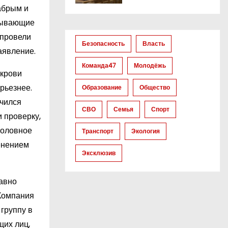
абрым и
азывающие
 провели
Безопасность
Власть
аявление.
Команда47
Молодёжь
 крови
рьезнее.
Образование
Общество
ючился
СВО
Семья
Спорт
 проверку,
головное
Транспорт
Экология
менением
Эксклюзив
давно
Компания
 группу в
щих лиц,