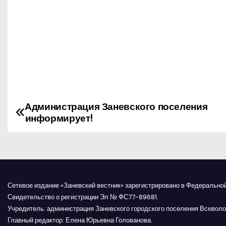
️Администрация Заневского поселения
Н
информирует!
а
в
и
Сетевое издание «Заневский вестник» зарегистрировано в Федерально
г
Свидетельство о регистрации Эл № ФС77-89681.
Учредитель: администрация Заневского городского поселения Всеволо
а
Главный редактор: Елена Юрьевна Голованова.