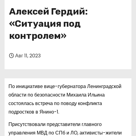
о
Алексей Гердий:
м
у
«Ситуация под
контролем»
Авг 11, 2023
По инициативе вице-губернатора Ленинградской
области по безопасности Михаила Ильина
состоялась встреча по поводу конфликта
подростков в Янино-1.
Присутствовали представители главного
управления МВД по СПб и ЛО, активисты-жители