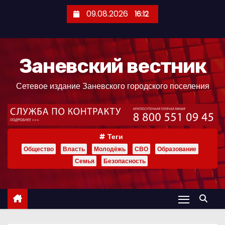
П
09.08.2026
16:12
е
р
е
Заневский вестник
й
т
Сетевое издание Заневского городского поселения
и
к
с
о
Теги
д
Общество
Власть
Молодёжь
СВО
Образование
е
Семья
Безопасность
р
ж
и
м