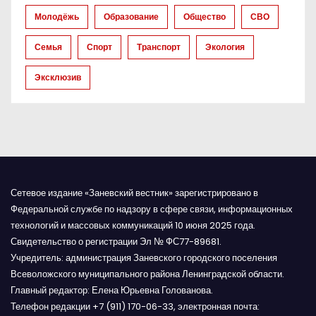
а
Молодёжь
Образование
Общество
СВО
п
Семья
Спорт
Транспорт
Экология
и
Эксклюзив
с
я
м
Сетевое издание «Заневский вестник» зарегистрировано в
Федеральной службе по надзору в сфере связи, информационных
технологий и массовых коммуникаций 10 июня 2025 года.
Свидетельство о регистрации Эл № ФС77-89681.
Учредитель: администрация Заневского городского поселения
Всеволожского муниципального района Ленинградской области.
Главный редактор: Елена Юрьевна Голованова.
Телефон редакции +7 (911) 170-06-33, электронная почта: