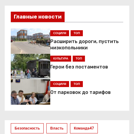
в
Главные новости
и
г
СОЦИУМ
ТОП
Расширить дороги, пустить
а
низкопольники
ц
КУЛЬТУРА
ТОП
Герои без постаментов
и
я
СОЦИУМ
ТОП
От парковок до тарифов
п
о
з
Безопасность
Власть
Команда47