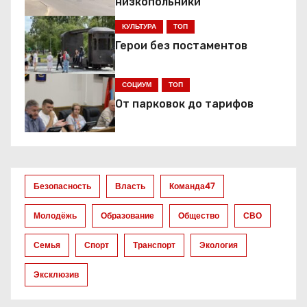
а
низкопольники
ц
КУЛЬТУРА
ТОП
Герои без постаментов
и
я
СОЦИУМ
ТОП
От парковок до тарифов
п
о
з
Безопасность
Власть
Команда47
а
Молодёжь
Образование
Общество
СВО
п
Семья
Спорт
Транспорт
Экология
и
Эксклюзив
с