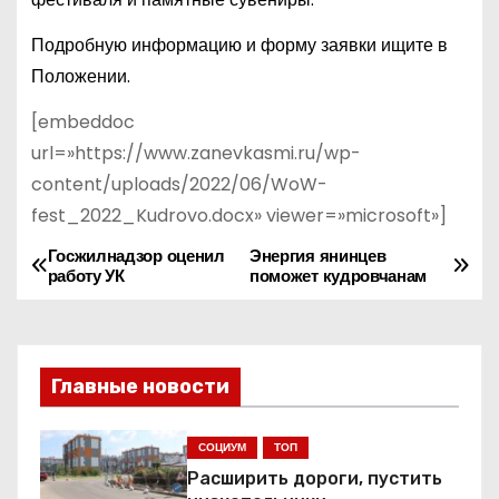
Подробную информацию и форму заявки ищите в
Положении.
[embeddoc
url=»https://www.zanevkasmi.ru/wp-
content/uploads/2022/06/WoW-
fest_2022_Kudrovo.docx» viewer=»microsoft»]
Госжилнадзор оценил
Энергия янинцев
Н
работу УК
поможет кудровчанам
а
в
Главные новости
и
г
СОЦИУМ
ТОП
Расширить дороги, пустить