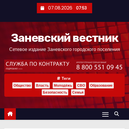
П
07.08.2026
07:53
е
р
е
Заневский вестник
й
т
Сетевое издание Заневского городского поселения
и
к
с
о
Теги
д
Общество
Власть
Молодёжь
СВО
Образование
е
Безопасность
Семья
р
ж
и
м