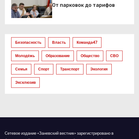
От парковок до тарифов
п
о
з
Безопасность
Власть
Команда47
а
Молодёжь
Образование
Общество
СВО
п
Семья
Спорт
Транспорт
Экология
и
Эксклюзив
с
я
м
Сетевое издание «Заневский вестник» зарегистрировано в