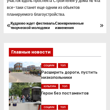
участок вдоль проспекта Строителей у дома № 41а
все-таки станет еще одним из объектов
планируемого благоустройства.
Кудрово ждет фестиваль
Своевременные
Н
творческой молодежи
изменения
а
в
Главные новости
и
г
СОЦИУМ
ТОП
Расширить дороги, пустить
а
низкопольники
ц
КУЛЬТУРА
ТОП
Герои без постаментов
и
я
СОЦИУМ
ТОП