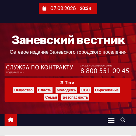
П
07.08.2026
20:34
е
р
е
Заневский вестник
й
т
Сетевое издание Заневского городского поселения
и
к
с
о
Теги
д
Общество
Власть
Молодёжь
СВО
Образование
е
Семья
Безопасность
р
ж
и
м