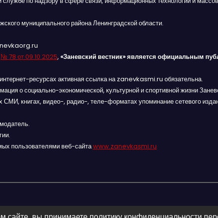
й службе по надзору в сфере связи, информационных технологий и массов
жского муниципального района Ленинградской области.
anevkaorg.ru
я
№ 78 от 09.10.2025
,
«Заневский вестник» является официальным пуб
интернет-ресурсах активная ссылка на zanevkasmi.ru обязательна.
мация о социально-экономической, культурной и спортивной жизни Заневс
 СМИ, книгах, видео-, радио-, теле-форматах упоминание сетевого изда
амодатель.
гии.
мых пользователями веб-сайта
www.zanevkasmi.ru
м сайте, вы принимаете политику конфиденциальности пе