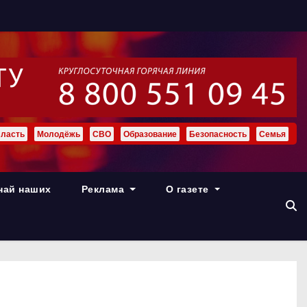
ласть
Молодёжь
СВО
Образование
Безопасность
Семья
най наших
Реклама
О газете