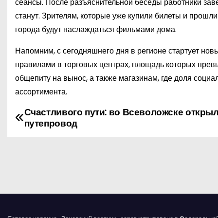
сеансы. После разъяснительной беседы работники заве
станут. Зрителям, которые уже купили билеты и прошли
города будут наслаждаться фильмами дома.
Напомним, с сегодняшнего дня в регионе стартует новы
правилами в торговых центрах, площадь которых превы
общепиту на вынос, а также магазинам, где доля социа
ассортимента.
Счастливого пути: во Всеволожске откры
Н
путепровод
а
в
и
г