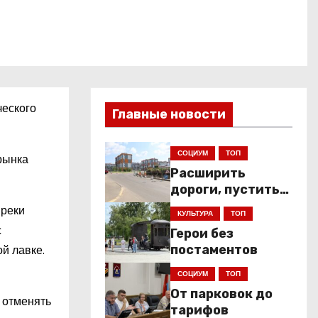
ческого
Главные новости
СОЦИУМ
ТОП
рынка
Расширить
дороги, пустить
низкопольники
преки
КУЛЬТУРА
ТОП
с
Герои без
й лавке.
постаментов
СОЦИУМ
ТОП
От парковок до
 отменять
тарифов