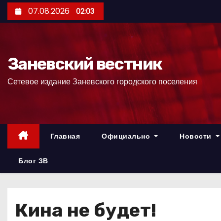
П
07.08.2026
02:03
е
р
е
Заневский вестник
й
т
Сетевое издание Заневского городского поселения
и
к
с
о
Главная
Официально
Новости
д
е
Блог ЗВ
р
ж
и
Кина не будет!
м