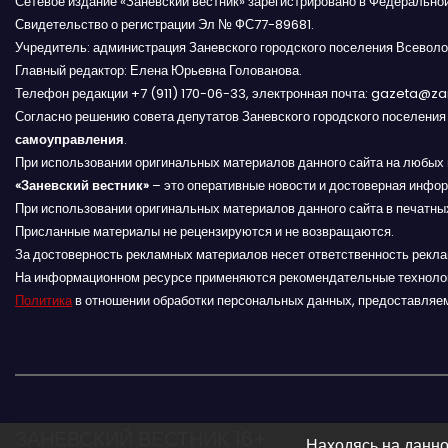
а
Сетевое издание «Заневский вестник» зарегистрировано в Федерально
Свидетельство о регистрации Эл № ФС77-89681.
ц
Учредитель: администрация Заневского городского поселения Всеволо
Главный редактор: Елена Юрьевна Голованова.
и
Телефон редакции +7 (911) 170-06-33, электронная почта: gazeta@z
Согласно решению совета депутатов Заневского городского поселени
я
самоуправления
.
п
При использовании оригинальных материалов данного сайта на любых 
«Заневский вестник»
– это оперативные новости и достоверная инфор
о
При использовании оригинальных материалов данного сайта в печатных
Присланные материалы не рецензируются и не возвращаются.
з
За достоверность рекламных материалов несет ответственность рекл
На информационном ресурсе применяются рекомендательные техноло
а
Политика
в отношении обработки персональных данных, предоставляе
п
и
с
ЗАНЕВСКИЙ ВЕСТНИК 16+
Находясь на данно