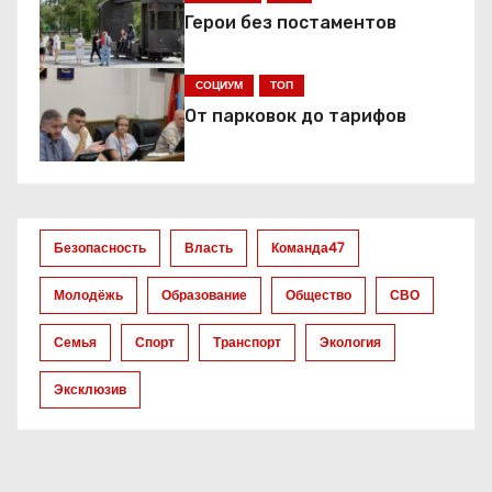
ц
Герои без постаментов
и
СОЦИУМ
ТОП
я
От парковок до тарифов
п
о
з
Безопасность
Власть
Команда47
а
Молодёжь
Образование
Общество
СВО
п
Семья
Спорт
Транспорт
Экология
и
Эксклюзив
с
я