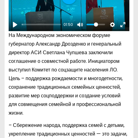
P
l
a
01:50
y
P
M
S
E
На Международном экономическом форуме
l
u
e
n
губернатор Александр Дрозденко и генеральный
a
t
t
t
директор АСИ Светлана Чупшева заключили
y
e
t
e
соглашение о совместной работе. Инициатором
i
r
выступил Комитет по соцзащите населения ЛО.
n
f
Цель – поддержка рождаемости и многодетности,
g
u
сохранение традиционных семейных ценностей,
s
l
развитие мер соцподдержки и создание условий
l
для совмещения семейной и профессиональной
s
жизни.
c
r
– Сбережение народа, поддержка семей с детьми,
e
укрепление традиционных ценностей — это задачи,