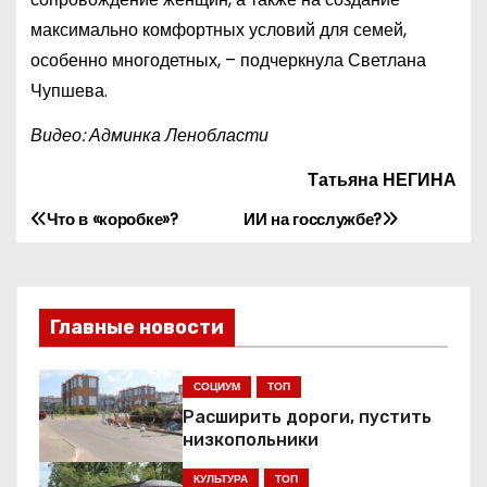
максимально комфортных условий для семей,
особенно многодетных, – подчеркнула Светлана
Чупшева.
Видео: Админка Ленобласти
Татьяна НЕГИНА
Что в «коробке»?
ИИ на госслужбе?
Н
а
в
Главные новости
и
СОЦИУМ
ТОП
г
Расширить дороги, пустить
низкопольники
а
КУЛЬТУРА
ТОП