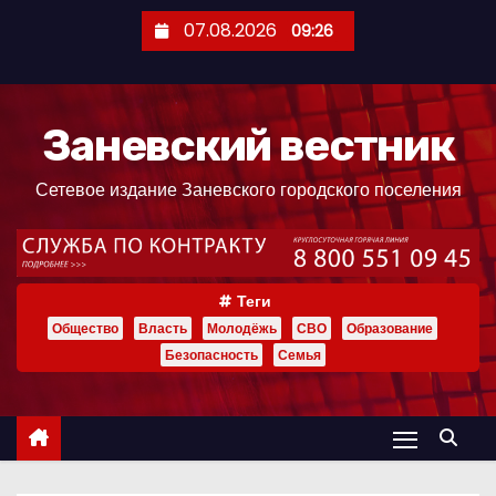
П
07.08.2026
09:26
е
р
е
Заневский вестник
й
т
Сетевое издание Заневского городского поселения
и
к
с
о
Теги
д
Общество
Власть
Молодёжь
СВО
Образование
е
Безопасность
Семья
р
ж
и
м